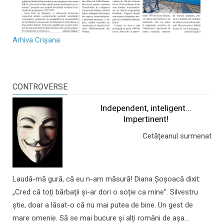
Arhiva Crișana
CONTROVERSE
Independent, inteligent...
Impertinent!
Cetățeanul surmenat
Laudă-mă gură, că eu n-am măsură! Diana Șoșoacă dixit:
„Cred că toți bărbații și-ar dori o soție ca mine”. Silvestru
știe, doar a lăsat-o că nu mai putea de bine. Un gest de
mare omenie. Să se mai bucure și alți români de așa...