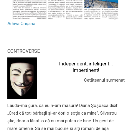
Arhiva Crișana
CONTROVERSE
Independent, inteligent...
Impertinent!
Cetățeanul surmenat
Laudă-mă gură, că eu n-am măsură! Diana Șoșoacă dixit:
„Cred că toți bărbații și-ar dori o soție ca mine”. Silvestru
știe, doar a lăsat-o că nu mai putea de bine. Un gest de
mare omenie. Să se mai bucure și alți români de așa...