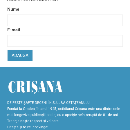
Nume
E-mail
ADAUGA
DE PESTE ŞAPTE DECENII ÎN SLUJBA CETĂŢEANULUI
Fondat la Oradea, în anul 1945, cotidianul Crişana este una dintre cele
mai longevive publicaţii locale, cu o apariţie neîntreruptă de 81 de ani.
Tradiţia naşte respect şi valoare.
Citeşte şi te vei convinge!