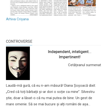
Arhiva Crișana
CONTROVERSE
Independent, inteligent...
Impertinent!
Cetățeanul surmenat
Laudă-mă gură, că eu n-am măsură! Diana Șoșoacă dixit:
„Cred că toți bărbații și-ar dori o soție ca mine”. Silvestru
știe, doar a lăsat-o că nu mai putea de bine. Un gest de
mare omenie. Să se mai bucure și alți români de așa...