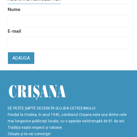
Nume
E-mail
ADAUGA
DE PESTE ŞAPTE DECENII ÎN SLUJBA CETĂŢEANULUI
Fondat la Oradea, în anul 1945, cotidianul Crişana este una dintre cele
mai longevive publicaţii locale, cu o apariţie neîntreruptă de 81 de ani.
Tradiţia naşte respect şi valoare.
Citeşte şi te vei convinge!