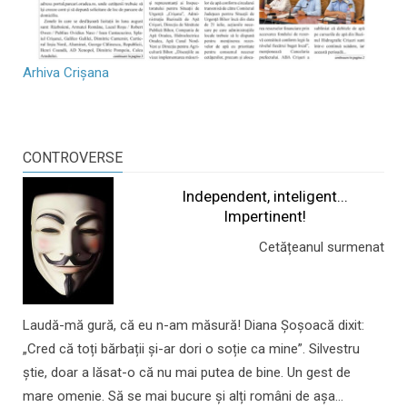
Arhiva Crișana
CONTROVERSE
Independent, inteligent...
Impertinent!
Cetățeanul surmenat
Laudă-mă gură, că eu n-am măsură! Diana Șoșoacă dixit:
„Cred că toți bărbații și-ar dori o soție ca mine”. Silvestru
știe, doar a lăsat-o că nu mai putea de bine. Un gest de
mare omenie. Să se mai bucure și alți români de așa...