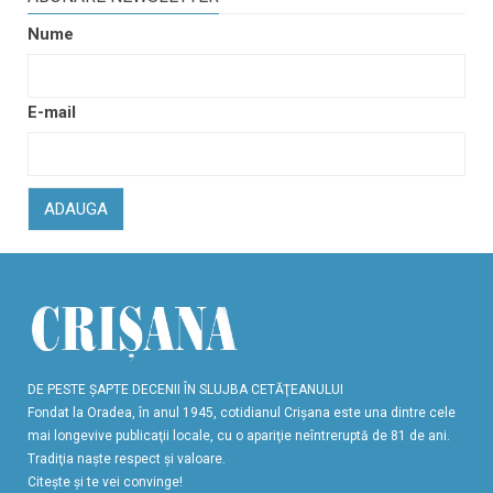
Nume
E-mail
ADAUGA
DE PESTE ŞAPTE DECENII ÎN SLUJBA CETĂŢEANULUI
Fondat la Oradea, în anul 1945, cotidianul Crişana este una dintre cele
mai longevive publicaţii locale, cu o apariţie neîntreruptă de 81 de ani.
Tradiţia naşte respect şi valoare.
Citeşte şi te vei convinge!