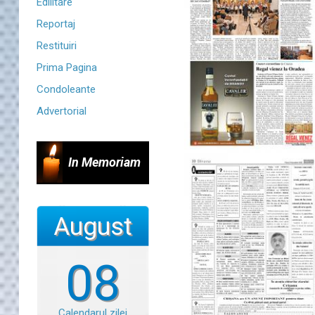
Edilitare
Reportaj
Restituiri
Prima Pagina
Condoleante
Advertorial
In Memoriam
August
08
Calendarul zilei