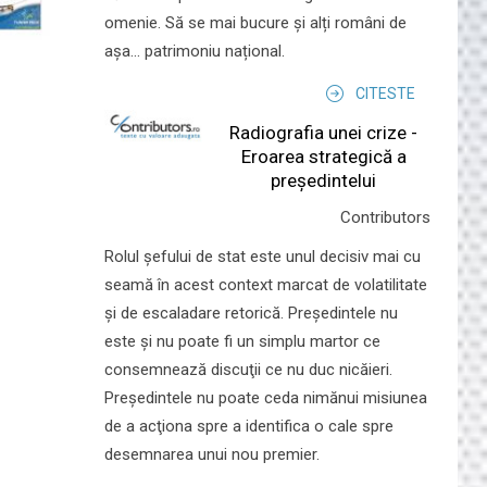
omenie. Să se mai bucure și alți români de
așa... patrimoniu național.
CITESTE
Radiografia unei crize -
Eroarea strategică a
președintelui
Contributors
Rolul şefului de stat este unul decisiv mai cu
seamă în acest context marcat de volatilitate
şi de escaladare retorică. Preşedintele nu
este şi nu poate fi un simplu martor ce
consemnează discuţii ce nu duc nicăieri.
Preşedintele nu poate ceda nimănui misiunea
de a acţiona spre a identifica o cale spre
desemnarea unui nou premier.