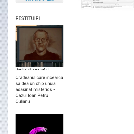
RESTITUIRI
Orădeanul care încearcă
să dea un chip unuia
asasinat misterios -
Cazul Ioan Petru
Culianu