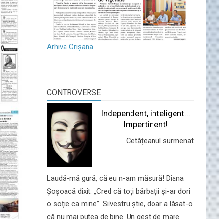
Arhiva Crișana
CONTROVERSE
Independent, inteligent...
Impertinent!
Cetățeanul surmenat
Laudă-mă gură, că eu n-am măsură! Diana
Șoșoacă dixit: „Cred că toți bărbații și-ar dori
o soție ca mine”. Silvestru știe, doar a lăsat-o
că nu mai putea de bine. Un gest de mare