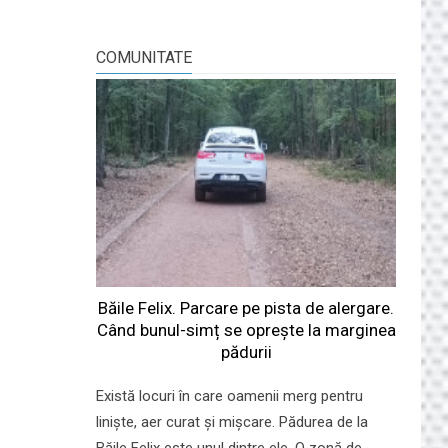
COMUNITATE
Băile Felix. Parcare pe pista de alergare.
Când bunul-simț se oprește la marginea
pădurii
Există locuri în care oamenii merg pentru
liniște, aer curat și mișcare. Pădurea de la
Băile Felix este unul dintre ele. O zonă de