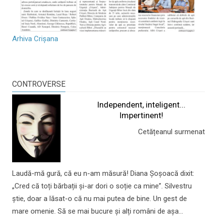
Arhiva Crișana
CONTROVERSE
Independent, inteligent...
Impertinent!
Cetățeanul surmenat
Laudă-mă gură, că eu n-am măsură! Diana Șoșoacă dixit:
„Cred că toți bărbații și-ar dori o soție ca mine”. Silvestru
știe, doar a lăsat-o că nu mai putea de bine. Un gest de
mare omenie. Să se mai bucure și alți români de așa...