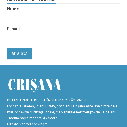
Nume
E-mail
ADAUGA
DE PESTE ŞAPTE DECENII ÎN SLUJBA CETĂŢEANULUI
Fondat la Oradea, în anul 1945, cotidianul Crişana este una dintre cele
mai longevive publicaţii locale, cu o apariţie neîntreruptă de 81 de ani.
Tradiţia naşte respect şi valoare.
Citeşte şi te vei convinge!