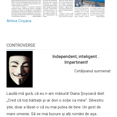
Arhiva Crișana
CONTROVERSE
Independent, inteligent...
Impertinent!
Cetățeanul surmenat
Laudă-mă gură, că eu n-am măsură! Diana Șoșoacă dixit:
„Cred că toți bărbații și-ar dori o soție ca mine”. Silvestru
știe, doar a lăsat-o că nu mai putea de bine. Un gest de
mare omenie. Să se mai bucure și alți români de așa...