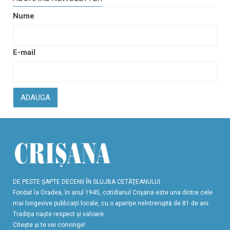
Nume
E-mail
ADAUGA
DE PESTE ŞAPTE DECENII ÎN SLUJBA CETĂŢEANULUI
Fondat la Oradea, în anul 1945, cotidianul Crişana este una dintre cele
mai longevive publicaţii locale, cu o apariţie neîntreruptă de 81 de ani.
Tradiţia naşte respect şi valoare.
Citeşte şi te vei convinge!