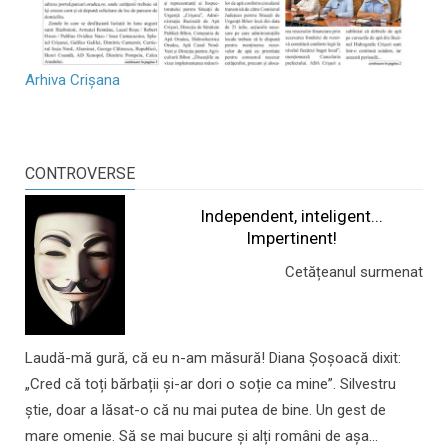
Arhiva Crișana
CONTROVERSE
Independent, inteligent...
Impertinent!
Cetățeanul surmenat
Laudă-mă gură, că eu n-am măsură! Diana Șoșoacă dixit:
„Cred că toți bărbații și-ar dori o soție ca mine”. Silvestru
știe, doar a lăsat-o că nu mai putea de bine. Un gest de
mare omenie. Să se mai bucure și alți români de așa...