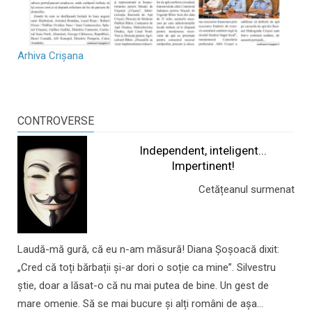
Arhiva Crișana
CONTROVERSE
Independent, inteligent...
Impertinent!
Cetățeanul surmenat
Laudă-mă gură, că eu n-am măsură! Diana Șoșoacă dixit:
„Cred că toți bărbații și-ar dori o soție ca mine”. Silvestru
știe, doar a lăsat-o că nu mai putea de bine. Un gest de
mare omenie. Să se mai bucure și alți români de așa...