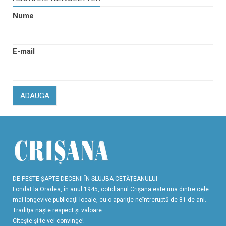
Nume
E-mail
ADAUGA
DE PESTE ŞAPTE DECENII ÎN SLUJBA CETĂŢEANULUI
Fondat la Oradea, în anul 1945, cotidianul Crişana este una dintre cele
mai longevive publicaţii locale, cu o apariţie neîntreruptă de 81 de ani.
Tradiţia naşte respect şi valoare.
Citeşte şi te vei convinge!