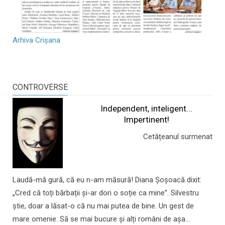
Arhiva Crișana
CONTROVERSE
Independent, inteligent...
Impertinent!
Cetățeanul surmenat
Laudă-mă gură, că eu n-am măsură! Diana Șoșoacă dixit:
„Cred că toți bărbații și-ar dori o soție ca mine”. Silvestru
știe, doar a lăsat-o că nu mai putea de bine. Un gest de
mare omenie. Să se mai bucure și alți români de așa...