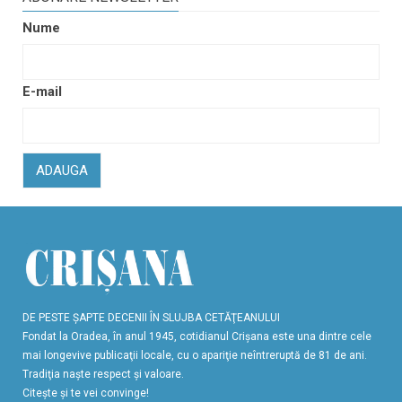
Nume
E-mail
ADAUGA
DE PESTE ŞAPTE DECENII ÎN SLUJBA CETĂŢEANULUI
Fondat la Oradea, în anul 1945, cotidianul Crişana este una dintre cele
mai longevive publicaţii locale, cu o apariţie neîntreruptă de 81 de ani.
Tradiţia naşte respect şi valoare.
Citeşte şi te vei convinge!