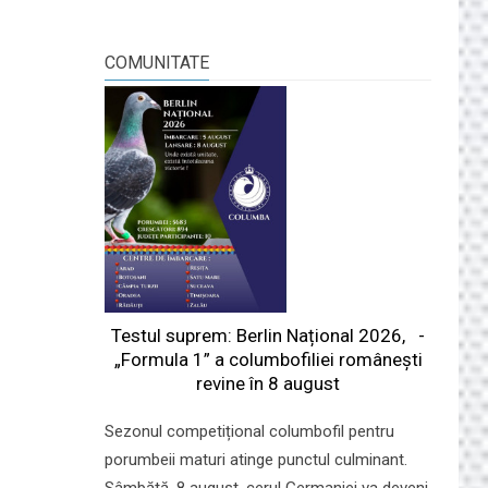
COMUNITATE
Testul suprem: Berlin Național 2026, -
„Formula 1” a columbofiliei româneşti
revine în 8 august
Sezonul competițional columbofil pentru
porumbeii maturi atinge punctul culminant.