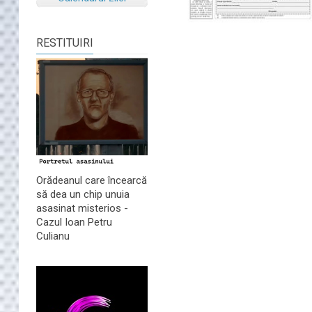
RESTITUIRI
Orădeanul care încearcă
să dea un chip unuia
asasinat misterios -
Cazul Ioan Petru
Culianu