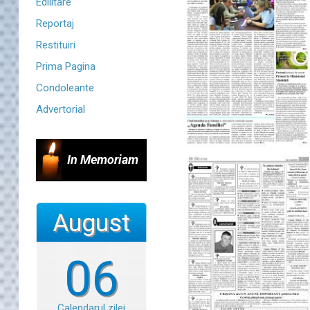
Edilitare
Reportaj
Restituiri
Prima Pagina
Condoleante
Advertorial
In Memoriam
August
06
Calendarul zilei