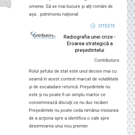
omenie. Să se mai bucure și alți români de
așa... patrimoniu național.
CITESTE
Radiografia unei crize -
Eroarea strategică a
președintelui
Contributors
Rolul şefului de stat este unul decisiv mai cu
seamă în acest context marcat de volatilitate
şi de escaladare retorică. Preşedintele nu
este şi nu poate fi un simplu martor ce
consemnează discuţii ce nu duc nicăieri.
Preşedintele nu poate ceda nimănui misiunea
de a acţiona spre a identifica o cale spre
desemnarea unui nou premier.