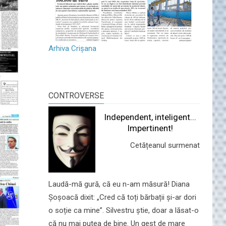
Arhiva Crișana
CONTROVERSE
Independent, inteligent...
Impertinent!
Cetățeanul surmenat
Laudă-mă gură, că eu n-am măsură! Diana
Șoșoacă dixit: „Cred că toți bărbații și-ar dori
o soție ca mine”. Silvestru știe, doar a lăsat-o
că nu mai putea de bine. Un gest de mare