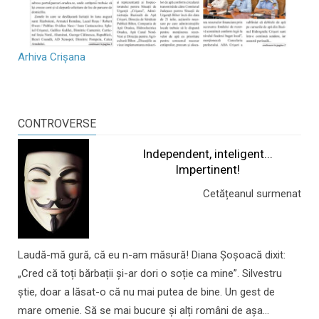
Arhiva Crișana
CONTROVERSE
Independent, inteligent...
Impertinent!
Cetățeanul surmenat
Laudă-mă gură, că eu n-am măsură! Diana Șoșoacă dixit:
„Cred că toți bărbații și-ar dori o soție ca mine”. Silvestru
știe, doar a lăsat-o că nu mai putea de bine. Un gest de
mare omenie. Să se mai bucure și alți români de așa...