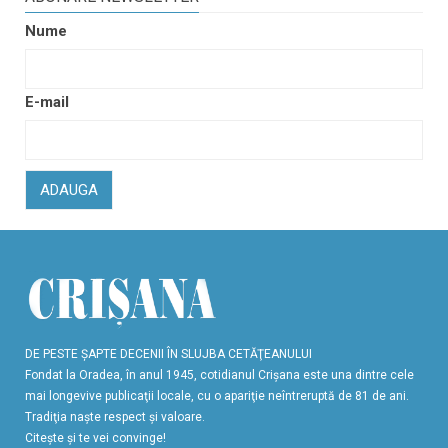
Nume
E-mail
ADAUGA
DE PESTE ŞAPTE DECENII ÎN SLUJBA CETĂŢEANULUI
Fondat la Oradea, în anul 1945, cotidianul Crişana este una dintre cele
mai longevive publicaţii locale, cu o apariţie neîntreruptă de 81 de ani.
Tradiţia naşte respect şi valoare.
Citeşte şi te vei convinge!