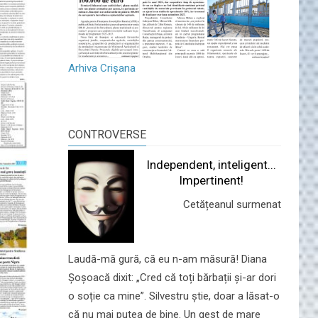
Arhiva Crișana
CONTROVERSE
Independent, inteligent...
Impertinent!
Cetățeanul surmenat
Laudă-mă gură, că eu n-am măsură! Diana
Șoșoacă dixit: „Cred că toți bărbații și-ar dori
o soție ca mine”. Silvestru știe, doar a lăsat-o
că nu mai putea de bine. Un gest de mare