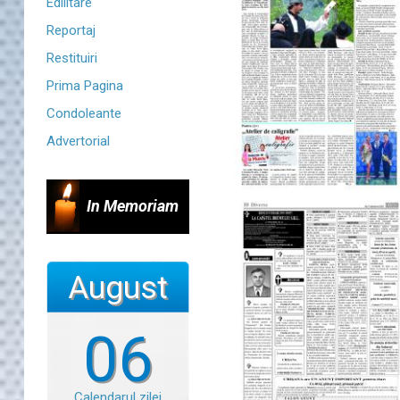
Edilitare
Reportaj
Restituiri
Prima Pagina
Condoleante
Advertorial
In Memoriam
August
06
Calendarul zilei