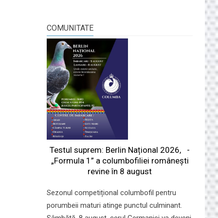
COMUNITATE
Testul suprem: Berlin Național 2026, -
„Formula 1” a columbofiliei româneşti
revine în 8 august
Sezonul competițional columbofil pentru
porumbeii maturi atinge punctul culminant.