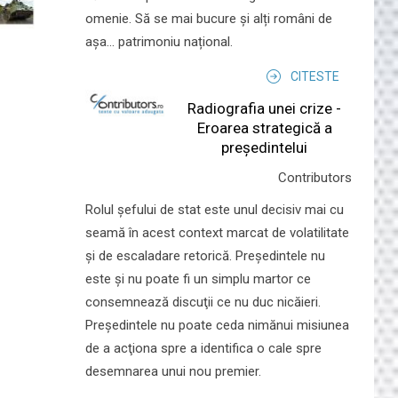
omenie. Să se mai bucure și alți români de
așa... patrimoniu național.
CITESTE
Radiografia unei crize -
Eroarea strategică a
președintelui
Contributors
Rolul şefului de stat este unul decisiv mai cu
seamă în acest context marcat de volatilitate
şi de escaladare retorică. Preşedintele nu
este şi nu poate fi un simplu martor ce
consemnează discuţii ce nu duc nicăieri.
Preşedintele nu poate ceda nimănui misiunea
de a acţiona spre a identifica o cale spre
desemnarea unui nou premier.