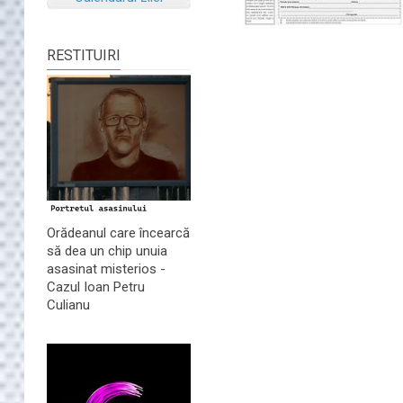
RESTITUIRI
Orădeanul care încearcă
să dea un chip unuia
asasinat misterios -
Cazul Ioan Petru
Culianu