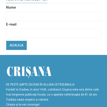
Nume
E-mail
ADAUGA
DE PESTE ŞAPTE DECENII ÎN SLUJBA CETĂŢEANULUI
Fondat la Oradea, în anul 1945, cotidianul Crişana este una dintre cele
mai longevive publicaţii locale, cu o apariţie neîntreruptă de 81 de ani.
Tradiţia naşte respect şi valoare.
Citeşte şi te vei convinge!