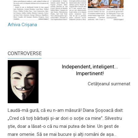
Arhiva Crișana
CONTROVERSE
Independent, inteligent...
Impertinent!
Cetățeanul surmenat
Laudă-mă gură, că eu n-am măsură! Diana Șoșoacă dixit:
„Cred că toți bărbații și-ar dori o soție ca mine”. Silvestru
știe, doar a lăsat-o că nu mai putea de bine. Un gest de
mare omenie. Să se mai bucure și alți români de așa...