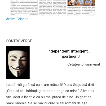
Arhiva Crișana
CONTROVERSE
Independent, inteligent...
Impertinent!
Cetățeanul surmenat
Laudă-mă gură, că eu n-am măsură! Diana Șoșoacă dixit:
„Cred că toți bărbații și-ar dori o soție ca mine”. Silvestru
știe, doar a lăsat-o că nu mai putea de bine. Un gest de
mare omenie. Să se mai bucure și alți români de așa...