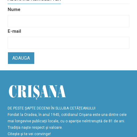
Nume
E-mail
ADAUGA
DE PESTE ŞAPTE DECENII ÎN SLUJBA CETĂŢEANULUI
Fondat la Oradea, în anul 1945, cotidianul Crişana este una dintre cele
mai longevive publicaţii locale, cu o apariţie neîntreruptă de 81 de ani.
Tradiţia naşte respect şi valoare.
Citeşte şi te vei convinge!