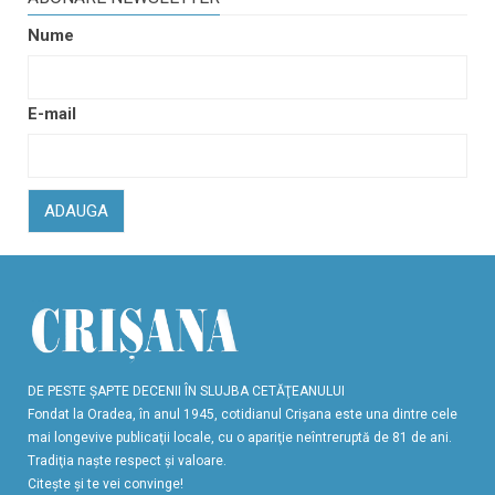
Nume
E-mail
ADAUGA
DE PESTE ŞAPTE DECENII ÎN SLUJBA CETĂŢEANULUI
Fondat la Oradea, în anul 1945, cotidianul Crişana este una dintre cele
mai longevive publicaţii locale, cu o apariţie neîntreruptă de 81 de ani.
Tradiţia naşte respect şi valoare.
Citeşte şi te vei convinge!