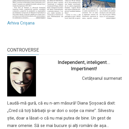
Arhiva Crișana
CONTROVERSE
Independent, inteligent...
Impertinent!
Cetățeanul surmenat
Laudă-mă gură, că eu n-am măsură! Diana Șoșoacă dixit:
„Cred că toți bărbații și-ar dori o soție ca mine”. Silvestru
știe, doar a lăsat-o că nu mai putea de bine. Un gest de
mare omenie. Să se mai bucure și alți români de așa...