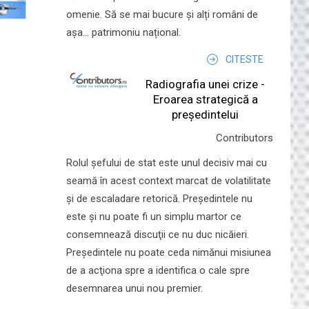
omenie. Să se mai bucure și alți români de
așa... patrimoniu național.
CITESTE
Radiografia unei crize -
Eroarea strategică a
președintelui
Contributors
Rolul şefului de stat este unul decisiv mai cu
seamă în acest context marcat de volatilitate
şi de escaladare retorică. Preşedintele nu
este şi nu poate fi un simplu martor ce
consemnează discuţii ce nu duc nicăieri.
Preşedintele nu poate ceda nimănui misiunea
de a acţiona spre a identifica o cale spre
desemnarea unui nou premier.