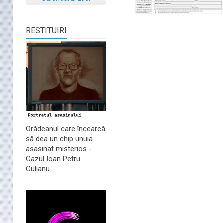
RESTITUIRI
Orădeanul care încearcă
să dea un chip unuia
asasinat misterios -
Cazul Ioan Petru
Culianu