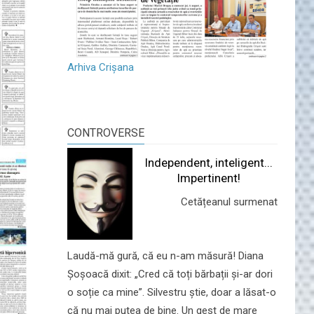
Arhiva Crișana
CONTROVERSE
Independent, inteligent...
Impertinent!
Cetățeanul surmenat
Laudă-mă gură, că eu n-am măsură! Diana
Șoșoacă dixit: „Cred că toți bărbații și-ar dori
o soție ca mine”. Silvestru știe, doar a lăsat-o
că nu mai putea de bine. Un gest de mare