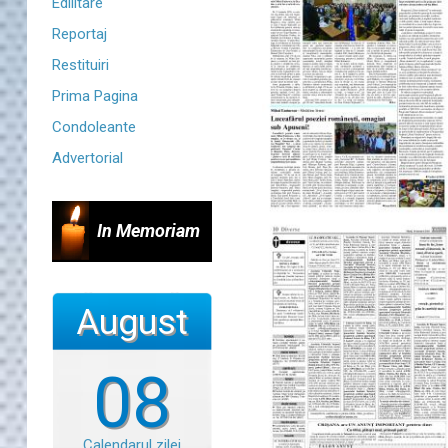
Edilitare
Reportaj
Restituiri
Prima Pagina
Condoleante
Advertorial
In Memoriam
August
08
Calendarul zilei