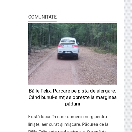
COMUNITATE
Băile Felix. Parcare pe pista de alergare.
Când bunul-simț se oprește la marginea
pădurii
Există locuri în care oamenii merg pentru
liniște, aer curat și mișcare. Pădurea de la
Băile Felix este unul dintre ele. O zonă de