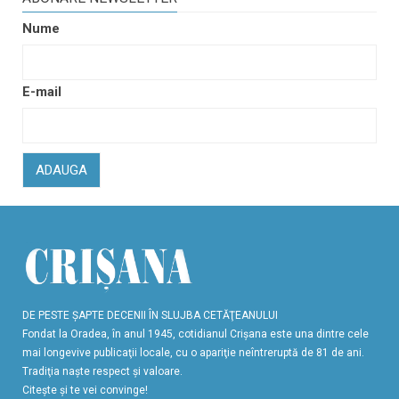
Nume
E-mail
ADAUGA
DE PESTE ŞAPTE DECENII ÎN SLUJBA CETĂŢEANULUI
Fondat la Oradea, în anul 1945, cotidianul Crişana este una dintre cele
mai longevive publicaţii locale, cu o apariţie neîntreruptă de 81 de ani.
Tradiţia naşte respect şi valoare.
Citeşte şi te vei convinge!