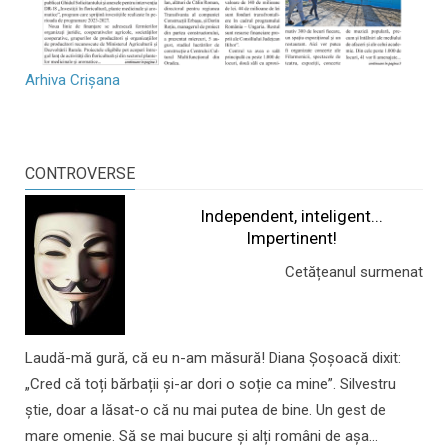
Arhiva Crișana
CONTROVERSE
Independent, inteligent...
Impertinent!
Cetățeanul surmenat
Laudă-mă gură, că eu n-am măsură! Diana Șoșoacă dixit:
„Cred că toți bărbații și-ar dori o soție ca mine”. Silvestru
știe, doar a lăsat-o că nu mai putea de bine. Un gest de
mare omenie. Să se mai bucure și alți români de așa...