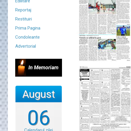
Edilitare
Reportaj
Restituiri
Prima Pagina
Condoleante
Advertorial
In Memoriam
August
06
Calendarul zilei