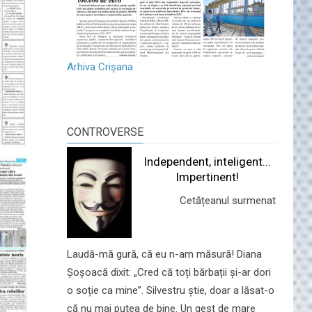
Arhiva Crișana
CONTROVERSE
Independent, inteligent...
Impertinent!
Cetățeanul surmenat
Laudă-mă gură, că eu n-am măsură! Diana
Șoșoacă dixit: „Cred că toți bărbații și-ar dori
o soție ca mine”. Silvestru știe, doar a lăsat-o
că nu mai putea de bine. Un gest de mare