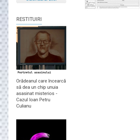
RESTITUIRI
Orădeanul care încearcă
să dea un chip unuia
asasinat misterios -
Cazul Ioan Petru
Culianu