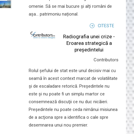
omenie. Să se mai bucure și alți români de
așa... patrimoniu național.
CITESTE
Radiografia unei crize -
Eroarea strategică a
președintelui
Contributors
Rolul şefului de stat este unul decisiv mai cu
seamă în acest context marcat de volatilitate
şi de escaladare retorică. Preşedintele nu
este şi nu poate fi un simplu martor ce
consemnează discuţii ce nu duc nicăieri.
Preşedintele nu poate ceda nimănui misiunea
de a acţiona spre a identifica o cale spre
desemnarea unui nou premier.