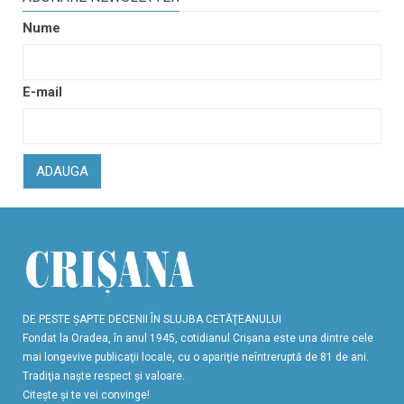
Nume
E-mail
ADAUGA
DE PESTE ŞAPTE DECENII ÎN SLUJBA CETĂŢEANULUI
Fondat la Oradea, în anul 1945, cotidianul Crişana este una dintre cele
mai longevive publicaţii locale, cu o apariţie neîntreruptă de 81 de ani.
Tradiţia naşte respect şi valoare.
Citeşte şi te vei convinge!