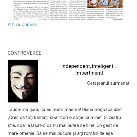
Arhiva Crișana
CONTROVERSE
Independent, inteligent...
Impertinent!
Cetățeanul surmenat
Laudă-mă gură, că eu n-am măsură! Diana Șoșoacă dixit:
„Cred că toți bărbații și-ar dori o soție ca mine”. Silvestru
știe, doar a lăsat-o că nu mai putea de bine. Un gest de
mare omenie. Să se mai bucure și alți români de așa...