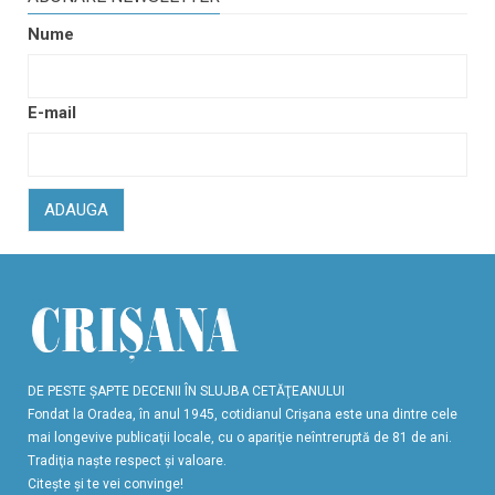
Nume
E-mail
ADAUGA
DE PESTE ŞAPTE DECENII ÎN SLUJBA CETĂŢEANULUI
Fondat la Oradea, în anul 1945, cotidianul Crişana este una dintre cele
mai longevive publicaţii locale, cu o apariţie neîntreruptă de 81 de ani.
Tradiţia naşte respect şi valoare.
Citeşte şi te vei convinge!