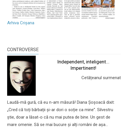
Arhiva Crișana
CONTROVERSE
Independent, inteligent...
Impertinent!
Cetățeanul surmenat
Laudă-mă gură, că eu n-am măsură! Diana Șoșoacă dixit:
„Cred că toți bărbații și-ar dori o soție ca mine”. Silvestru
știe, doar a lăsat-o că nu mai putea de bine. Un gest de
mare omenie. Să se mai bucure și alți români de așa...