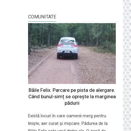
COMUNITATE
Băile Felix. Parcare pe pista de alergare.
Când bunul-simț se oprește la marginea
pădurii
Există locuri în care oamenii merg pentru
liniște, aer curat și mișcare. Pădurea de la
Băile Felix este unul dintre ele. O zonă de