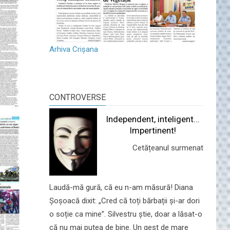
Arhiva Crișana
CONTROVERSE
Independent, inteligent...
Impertinent!
Cetățeanul surmenat
Laudă-mă gură, că eu n-am măsură! Diana
Șoșoacă dixit: „Cred că toți bărbații și-ar dori
o soție ca mine”. Silvestru știe, doar a lăsat-o
că nu mai putea de bine. Un gest de mare