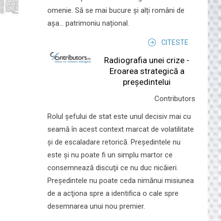
omenie. Să se mai bucure și alți români de
așa... patrimoniu național.
CITESTE
Radiografia unei crize -
Eroarea strategică a
președintelui
Contributors
Rolul şefului de stat este unul decisiv mai cu
seamă în acest context marcat de volatilitate
şi de escaladare retorică. Preşedintele nu
este şi nu poate fi un simplu martor ce
consemnează discuţii ce nu duc nicăieri.
Preşedintele nu poate ceda nimănui misiunea
de a acţiona spre a identifica o cale spre
desemnarea unui nou premier.