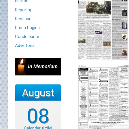
Edilitare
Reportaj
Restituiri
Prima Pagina
Condoleante
Advertorial
In Memoriam
August
08
Calendarul zilei