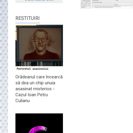
RESTITUIRI
Orădeanul care încearcă
să dea un chip unuia
asasinat misterios -
Cazul Ioan Petru
Culianu