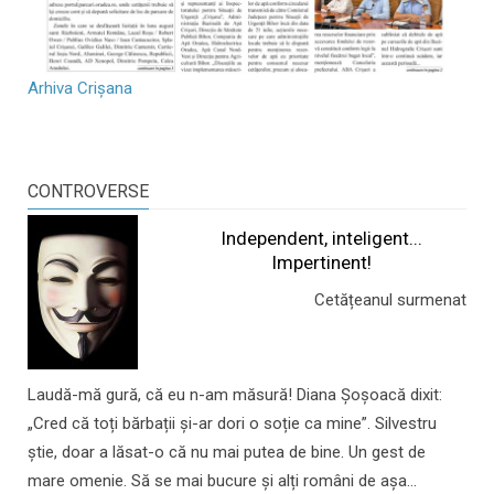
Arhiva Crișana
CONTROVERSE
Independent, inteligent...
Impertinent!
Cetățeanul surmenat
Laudă-mă gură, că eu n-am măsură! Diana Șoșoacă dixit:
„Cred că toți bărbații și-ar dori o soție ca mine”. Silvestru
știe, doar a lăsat-o că nu mai putea de bine. Un gest de
mare omenie. Să se mai bucure și alți români de așa...