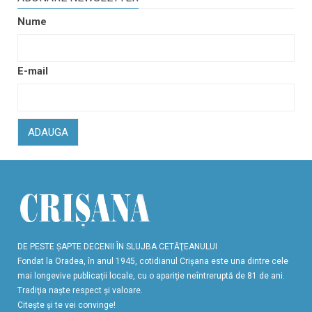
Nume
E-mail
ADAUGA
DE PESTE ŞAPTE DECENII ÎN SLUJBA CETĂŢEANULUI
Fondat la Oradea, în anul 1945, cotidianul Crişana este una dintre cele
mai longevive publicaţii locale, cu o apariţie neîntreruptă de 81 de ani.
Tradiţia naşte respect şi valoare.
Citeşte şi te vei convinge!