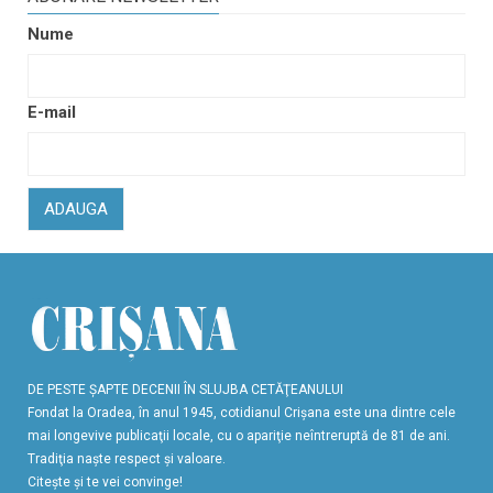
Nume
E-mail
ADAUGA
DE PESTE ŞAPTE DECENII ÎN SLUJBA CETĂŢEANULUI
Fondat la Oradea, în anul 1945, cotidianul Crişana este una dintre cele
mai longevive publicaţii locale, cu o apariţie neîntreruptă de 81 de ani.
Tradiţia naşte respect şi valoare.
Citeşte şi te vei convinge!