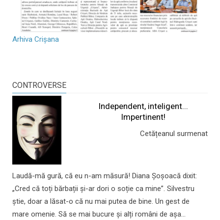
Arhiva Crișana
CONTROVERSE
Independent, inteligent...
Impertinent!
Cetățeanul surmenat
Laudă-mă gură, că eu n-am măsură! Diana Șoșoacă dixit:
„Cred că toți bărbații și-ar dori o soție ca mine”. Silvestru
știe, doar a lăsat-o că nu mai putea de bine. Un gest de
mare omenie. Să se mai bucure și alți români de așa...