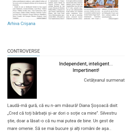
Arhiva Crișana
CONTROVERSE
Independent, inteligent...
Impertinent!
Cetățeanul surmenat
Laudă-mă gură, că eu n-am măsură! Diana Șoșoacă dixit:
„Cred că toți bărbații și-ar dori o soție ca mine”. Silvestru
știe, doar a lăsat-o că nu mai putea de bine. Un gest de
mare omenie. Să se mai bucure și alți români de așa...