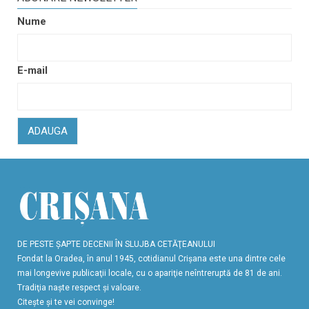
Nume
E-mail
ADAUGA
DE PESTE ŞAPTE DECENII ÎN SLUJBA CETĂŢEANULUI
Fondat la Oradea, în anul 1945, cotidianul Crişana este una dintre cele
mai longevive publicaţii locale, cu o apariţie neîntreruptă de 81 de ani.
Tradiţia naşte respect şi valoare.
Citeşte şi te vei convinge!