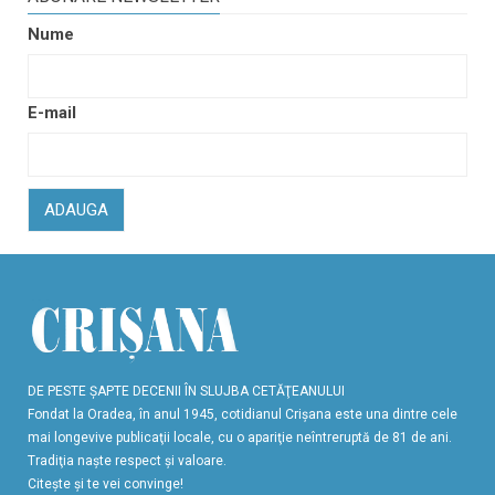
Nume
E-mail
ADAUGA
DE PESTE ŞAPTE DECENII ÎN SLUJBA CETĂŢEANULUI
Fondat la Oradea, în anul 1945, cotidianul Crişana este una dintre cele
mai longevive publicaţii locale, cu o apariţie neîntreruptă de 81 de ani.
Tradiţia naşte respect şi valoare.
Citeşte şi te vei convinge!