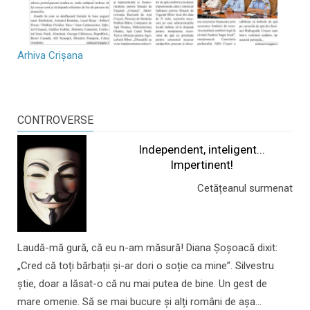
Arhiva Crișana
CONTROVERSE
Independent, inteligent...
Impertinent!
Cetățeanul surmenat
Laudă-mă gură, că eu n-am măsură! Diana Șoșoacă dixit:
„Cred că toți bărbații și-ar dori o soție ca mine”. Silvestru
știe, doar a lăsat-o că nu mai putea de bine. Un gest de
mare omenie. Să se mai bucure și alți români de așa...