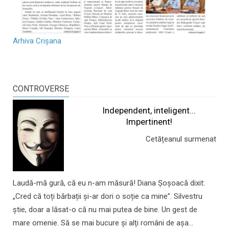
Arhiva Crișana
CONTROVERSE
Independent, inteligent...
Impertinent!
Cetățeanul surmenat
Laudă-mă gură, că eu n-am măsură! Diana Șoșoacă dixit:
„Cred că toți bărbații și-ar dori o soție ca mine”. Silvestru
știe, doar a lăsat-o că nu mai putea de bine. Un gest de
mare omenie. Să se mai bucure și alți români de așa...