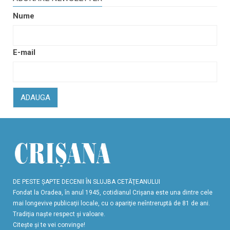
Nume
E-mail
ADAUGA
DE PESTE ŞAPTE DECENII ÎN SLUJBA CETĂŢEANULUI
Fondat la Oradea, în anul 1945, cotidianul Crişana este una dintre cele
mai longevive publicaţii locale, cu o apariţie neîntreruptă de 81 de ani.
Tradiţia naşte respect şi valoare.
Citeşte şi te vei convinge!