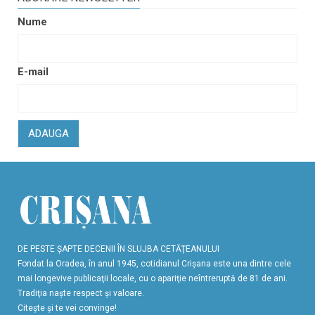
Nume
E-mail
ADAUGA
DE PESTE ŞAPTE DECENII ÎN SLUJBA CETĂŢEANULUI
Fondat la Oradea, în anul 1945, cotidianul Crişana este una dintre cele
mai longevive publicaţii locale, cu o apariţie neîntreruptă de 81 de ani.
Tradiţia naşte respect şi valoare.
Citeşte şi te vei convinge!