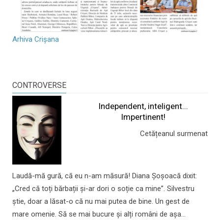
Arhiva Crișana
CONTROVERSE
Independent, inteligent...
Impertinent!
Cetățeanul surmenat
Laudă-mă gură, că eu n-am măsură! Diana Șoșoacă dixit:
„Cred că toți bărbații și-ar dori o soție ca mine”. Silvestru
știe, doar a lăsat-o că nu mai putea de bine. Un gest de
mare omenie. Să se mai bucure și alți români de așa...