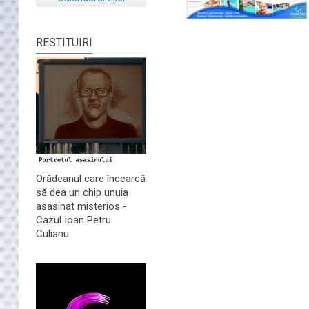
RESTITUIRI
Orădeanul care încearcă
să dea un chip unuia
asasinat misterios -
Cazul Ioan Petru
Culianu