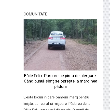
COMUNITATE
Băile Felix. Parcare pe pista de alergare.
Când bunul-simț se oprește la marginea
pădurii
Există locuri în care oamenii merg pentru
liniște, aer curat și mișcare. Pădurea de la
Băile Felix este unul dintre ele. O zonă de