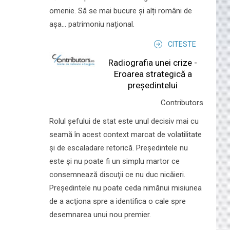
omenie. Să se mai bucure și alți români de
așa... patrimoniu național.
CITESTE
Radiografia unei crize -
Eroarea strategică a
președintelui
Contributors
Rolul şefului de stat este unul decisiv mai cu
seamă în acest context marcat de volatilitate
şi de escaladare retorică. Preşedintele nu
este şi nu poate fi un simplu martor ce
consemnează discuţii ce nu duc nicăieri.
Preşedintele nu poate ceda nimănui misiunea
de a acţiona spre a identifica o cale spre
desemnarea unui nou premier.