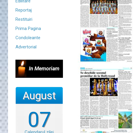
Edilitare
Reportaj
Restituiri
Prima Pagina
Condoleante
Advertorial
In Memoriam
August
07
Calendarul zilei