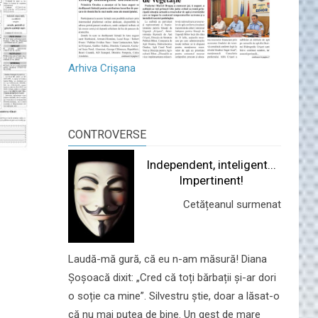
Arhiva Crișana
CONTROVERSE
Independent, inteligent...
Impertinent!
Cetățeanul surmenat
Laudă-mă gură, că eu n-am măsură! Diana
Șoșoacă dixit: „Cred că toți bărbații și-ar dori
o soție ca mine”. Silvestru știe, doar a lăsat-o
că nu mai putea de bine. Un gest de mare