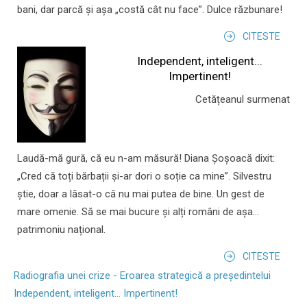
bani, dar parcă și așa „costă cât nu face”. Dulce răzbunare!
CITESTE
Independent, inteligent...
Impertinent!
Cetățeanul surmenat
Laudă-mă gură, că eu n-am măsură! Diana Șoșoacă dixit:
„Cred că toți bărbații și-ar dori o soție ca mine”. Silvestru
știe, doar a lăsat-o că nu mai putea de bine. Un gest de
mare omenie. Să se mai bucure și alți români de așa...
patrimoniu național.
CITESTE
Radiografia unei crize - Eroarea strategică a președintelui
Independent, inteligent... Impertinent!