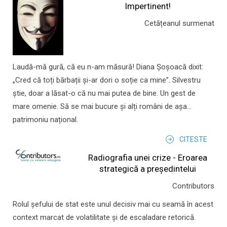
Impertinent!
Cetățeanul surmenat
Laudă-mă gură, că eu n-am măsură! Diana Șoșoacă dixit:
„Cred că toți bărbații și-ar dori o soție ca mine”. Silvestru
știe, doar a lăsat-o că nu mai putea de bine. Un gest de
mare omenie. Să se mai bucure și alți români de așa...
patrimoniu național.
CITESTE
Radiografia unei crize - Eroarea
strategică a președintelui
Contributors
Rolul şefului de stat este unul decisiv mai cu seamă în acest
context marcat de volatilitate şi de escaladare retorică.