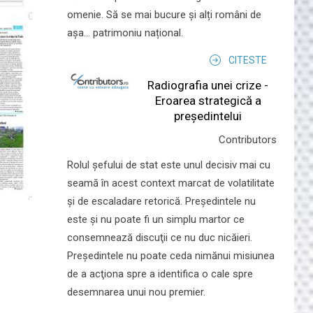
omenie. Să se mai bucure și alți români de
așa... patrimoniu național.
CITESTE
Radiografia unei crize -
Eroarea strategică a
președintelui
Contributors
Rolul şefului de stat este unul decisiv mai cu
seamă în acest context marcat de volatilitate
şi de escaladare retorică. Preşedintele nu
este şi nu poate fi un simplu martor ce
consemnează discuţii ce nu duc nicăieri.
Preşedintele nu poate ceda nimănui misiunea
de a acţiona spre a identifica o cale spre
desemnarea unui nou premier.