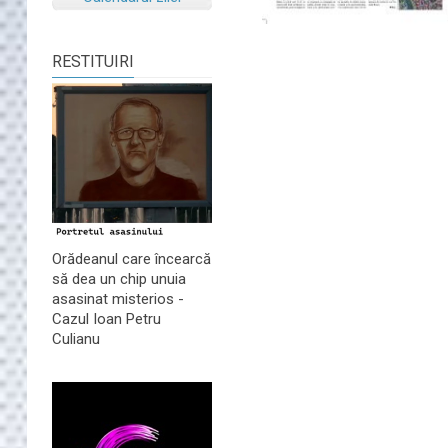
RESTITUIRI
Orădeanul care încearcă
să dea un chip unuia
asasinat misterios -
Cazul Ioan Petru
Culianu