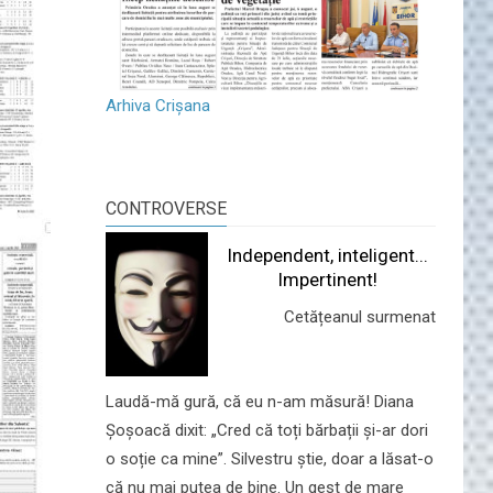
Arhiva Crișana
CONTROVERSE
Independent, inteligent...
Impertinent!
Cetățeanul surmenat
Laudă-mă gură, că eu n-am măsură! Diana
Șoșoacă dixit: „Cred că toți bărbații și-ar dori
o soție ca mine”. Silvestru știe, doar a lăsat-o
că nu mai putea de bine. Un gest de mare