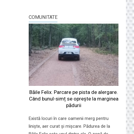
COMUNITATE
Băile Felix. Parcare pe pista de alergare.
Când bunul-simț se oprește la marginea
pădurii
Există locuri în care oamenii merg pentru
liniște, aer curat și mișcare. Pădurea de la
Băile Felix este unul dintre ele. O zonă de