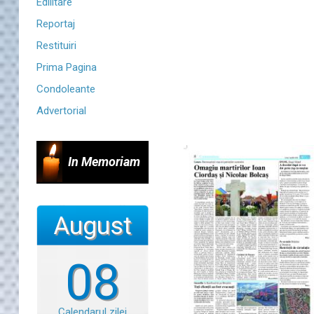
Edilitare
Reportaj
Restituiri
Prima Pagina
Condoleante
Advertorial
In Memoriam
August
08
Calendarul zilei