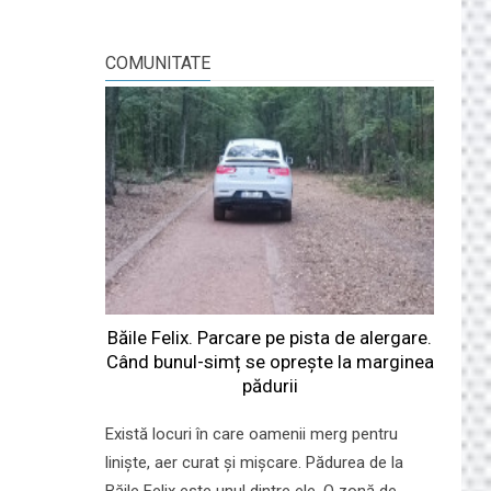
COMUNITATE
Băile Felix. Parcare pe pista de alergare.
Când bunul-simț se oprește la marginea
pădurii
Există locuri în care oamenii merg pentru
liniște, aer curat și mișcare. Pădurea de la
Băile Felix este unul dintre ele. O zonă de