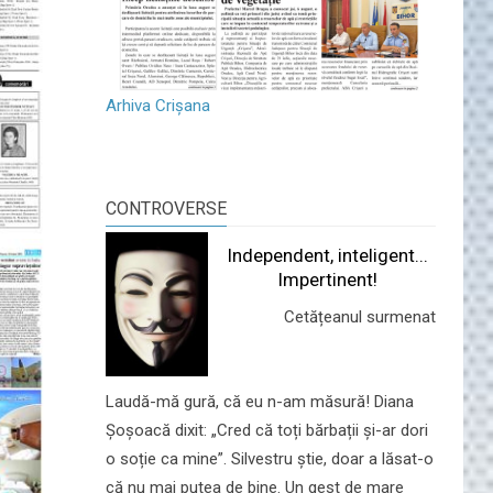
Arhiva Crișana
CONTROVERSE
Independent, inteligent...
Impertinent!
Cetățeanul surmenat
Laudă-mă gură, că eu n-am măsură! Diana
Șoșoacă dixit: „Cred că toți bărbații și-ar dori
o soție ca mine”. Silvestru știe, doar a lăsat-o
că nu mai putea de bine. Un gest de mare