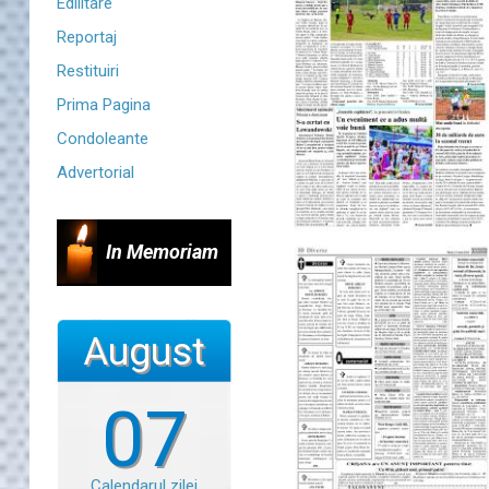
Edilitare
Reportaj
Restituiri
Prima Pagina
Condoleante
Advertorial
In Memoriam
August
07
Calendarul zilei