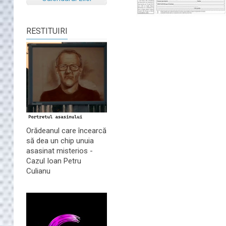
RESTITUIRI
Orădeanul care încearcă
să dea un chip unuia
asasinat misterios -
Cazul Ioan Petru
Culianu