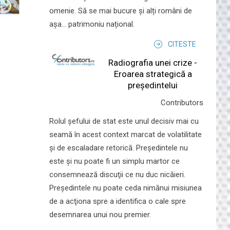
omenie. Să se mai bucure și alți români de
așa... patrimoniu național.
CITESTE
Radiografia unei crize -
Eroarea strategică a
președintelui
Contributors
Rolul şefului de stat este unul decisiv mai cu
seamă în acest context marcat de volatilitate
şi de escaladare retorică. Preşedintele nu
este şi nu poate fi un simplu martor ce
consemnează discuţii ce nu duc nicăieri.
Preşedintele nu poate ceda nimănui misiunea
de a acţiona spre a identifica o cale spre
desemnarea unui nou premier.