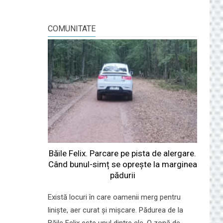
COMUNITATE
Băile Felix. Parcare pe pista de alergare.
Când bunul-simț se oprește la marginea
pădurii
Există locuri în care oamenii merg pentru
liniște, aer curat și mișcare. Pădurea de la
Băile Felix este unul dintre ele. O zonă de