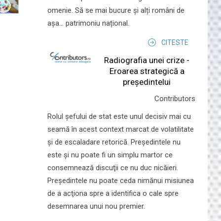
omenie. Să se mai bucure și alți români de
așa... patrimoniu național.
CITESTE
Radiografia unei crize -
Eroarea strategică a
președintelui
Contributors
Rolul şefului de stat este unul decisiv mai cu
seamă în acest context marcat de volatilitate
şi de escaladare retorică. Preşedintele nu
este şi nu poate fi un simplu martor ce
consemnează discuţii ce nu duc nicăieri.
Preşedintele nu poate ceda nimănui misiunea
de a acţiona spre a identifica o cale spre
desemnarea unui nou premier.