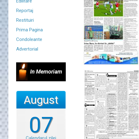
Edilitare
Reportaj
Restituiri
Prima Pagina
Condoleante
Advertorial
In Memoriam
August
07
Calendarul zilei