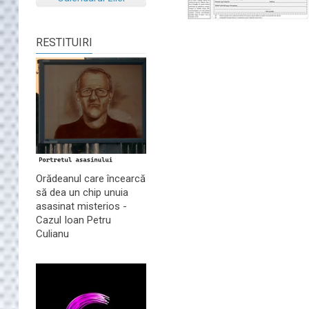
RESTITUIRI
Orădeanul care încearcă
să dea un chip unuia
asasinat misterios -
Cazul Ioan Petru
Culianu