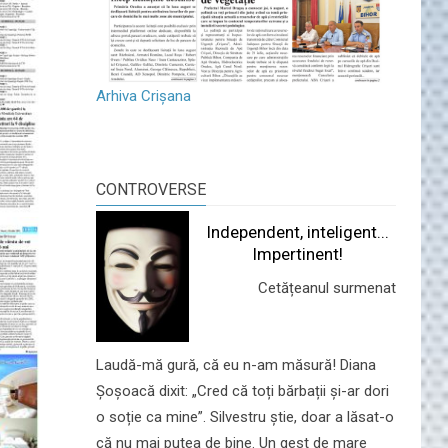
Arhiva Crișana
CONTROVERSE
Independent, inteligent...
Impertinent!
Cetățeanul surmenat
Laudă-mă gură, că eu n-am măsură! Diana
Șoșoacă dixit: „Cred că toți bărbații și-ar dori
o soție ca mine”. Silvestru știe, doar a lăsat-o
că nu mai putea de bine. Un gest de mare