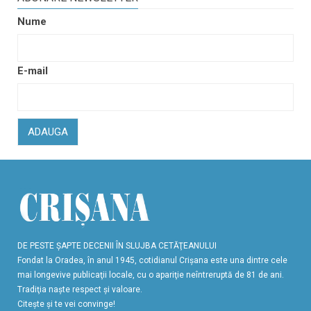
Nume
E-mail
ADAUGA
DE PESTE ŞAPTE DECENII ÎN SLUJBA CETĂŢEANULUI
Fondat la Oradea, în anul 1945, cotidianul Crişana este una dintre cele
mai longevive publicaţii locale, cu o apariţie neîntreruptă de 81 de ani.
Tradiţia naşte respect şi valoare.
Citeşte şi te vei convinge!