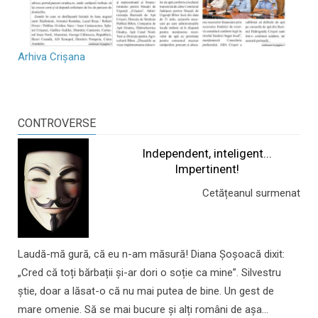
Arhiva Crișana
CONTROVERSE
Independent, inteligent...
Impertinent!
Cetățeanul surmenat
Laudă-mă gură, că eu n-am măsură! Diana Șoșoacă dixit:
„Cred că toți bărbații și-ar dori o soție ca mine”. Silvestru
știe, doar a lăsat-o că nu mai putea de bine. Un gest de
mare omenie. Să se mai bucure și alți români de așa...