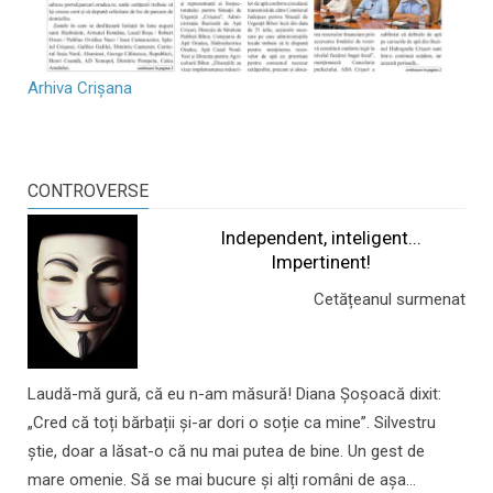
Arhiva Crișana
CONTROVERSE
Independent, inteligent...
Impertinent!
Cetățeanul surmenat
Laudă-mă gură, că eu n-am măsură! Diana Șoșoacă dixit:
„Cred că toți bărbații și-ar dori o soție ca mine”. Silvestru
știe, doar a lăsat-o că nu mai putea de bine. Un gest de
mare omenie. Să se mai bucure și alți români de așa...