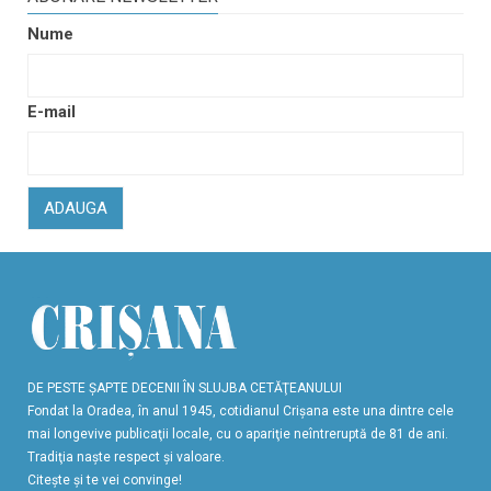
Nume
E-mail
ADAUGA
DE PESTE ŞAPTE DECENII ÎN SLUJBA CETĂŢEANULUI
Fondat la Oradea, în anul 1945, cotidianul Crişana este una dintre cele
mai longevive publicaţii locale, cu o apariţie neîntreruptă de 81 de ani.
Tradiţia naşte respect şi valoare.
Citeşte şi te vei convinge!