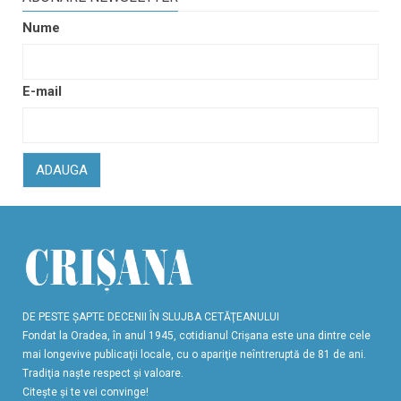
Nume
E-mail
ADAUGA
DE PESTE ŞAPTE DECENII ÎN SLUJBA CETĂŢEANULUI
Fondat la Oradea, în anul 1945, cotidianul Crişana este una dintre cele
mai longevive publicaţii locale, cu o apariţie neîntreruptă de 81 de ani.
Tradiţia naşte respect şi valoare.
Citeşte şi te vei convinge!