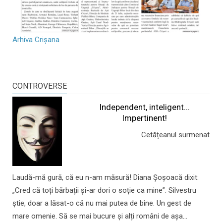
Arhiva Crișana
CONTROVERSE
Independent, inteligent...
Impertinent!
Cetățeanul surmenat
Laudă-mă gură, că eu n-am măsură! Diana Șoșoacă dixit:
„Cred că toți bărbații și-ar dori o soție ca mine”. Silvestru
știe, doar a lăsat-o că nu mai putea de bine. Un gest de
mare omenie. Să se mai bucure și alți români de așa...