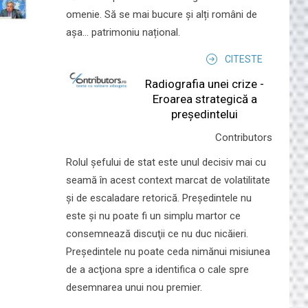
omenie. Să se mai bucure și alți români de
așa... patrimoniu național.
CITESTE
Radiografia unei crize -
Eroarea strategică a
președintelui
Contributors
Rolul şefului de stat este unul decisiv mai cu
seamă în acest context marcat de volatilitate
şi de escaladare retorică. Preşedintele nu
este şi nu poate fi un simplu martor ce
consemnează discuţii ce nu duc nicăieri.
Preşedintele nu poate ceda nimănui misiunea
de a acţiona spre a identifica o cale spre
desemnarea unui nou premier.