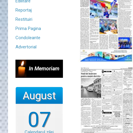
Edilitare
Reportaj
Restituiri
Prima Pagina
Condoleante
Advertorial
In Memoriam
August
07
Calendarul zilei