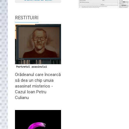
RESTITUIRI
Orădeanul care încearcă
să dea un chip unuia
asasinat misterios -
Cazul Ioan Petru
Culianu