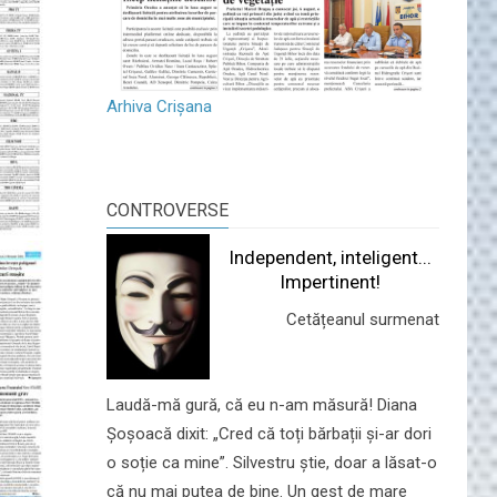
Arhiva Crișana
CONTROVERSE
Independent, inteligent...
Impertinent!
Cetățeanul surmenat
Laudă-mă gură, că eu n-am măsură! Diana
Șoșoacă dixit: „Cred că toți bărbații și-ar dori
o soție ca mine”. Silvestru știe, doar a lăsat-o
că nu mai putea de bine. Un gest de mare