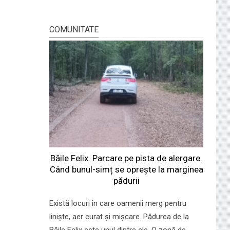
COMUNITATE
Băile Felix. Parcare pe pista de alergare.
Când bunul-simț se oprește la marginea
pădurii
Există locuri în care oamenii merg pentru
liniște, aer curat și mișcare. Pădurea de la
Băile Felix este unul dintre ele. O zonă de