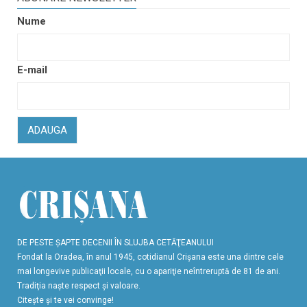
Nume
E-mail
ADAUGA
DE PESTE ŞAPTE DECENII ÎN SLUJBA CETĂŢEANULUI
Fondat la Oradea, în anul 1945, cotidianul Crişana este una dintre cele
mai longevive publicaţii locale, cu o apariţie neîntreruptă de 81 de ani.
Tradiţia naşte respect şi valoare.
Citeşte şi te vei convinge!