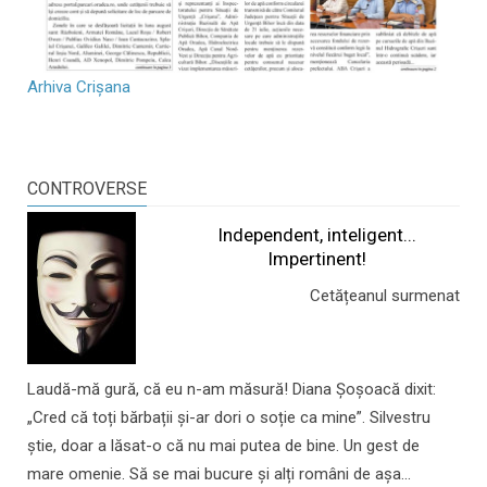
Arhiva Crișana
CONTROVERSE
Independent, inteligent...
Impertinent!
Cetățeanul surmenat
Laudă-mă gură, că eu n-am măsură! Diana Șoșoacă dixit:
„Cred că toți bărbații și-ar dori o soție ca mine”. Silvestru
știe, doar a lăsat-o că nu mai putea de bine. Un gest de
mare omenie. Să se mai bucure și alți români de așa...