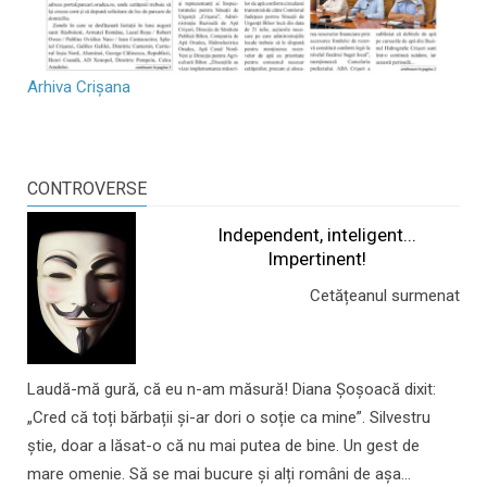
Arhiva Crișana
CONTROVERSE
Independent, inteligent...
Impertinent!
Cetățeanul surmenat
Laudă-mă gură, că eu n-am măsură! Diana Șoșoacă dixit:
„Cred că toți bărbații și-ar dori o soție ca mine”. Silvestru
știe, doar a lăsat-o că nu mai putea de bine. Un gest de
mare omenie. Să se mai bucure și alți români de așa...