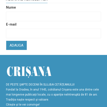
Nume
E-mail
ADAUGA
DE PESTE ŞAPTE DECENII ÎN SLUJBA CETĂŢEANULUI
Fondat la Oradea, în anul 1945, cotidianul Crişana este una dintre cele
mai longevive publicaţii locale, cu o apariţie neîntreruptă de 81 de ani.
Tradiţia naşte respect şi valoare.
Citeşte şi te vei convinge!