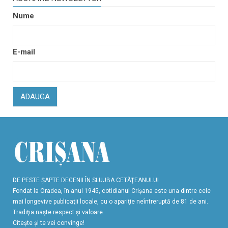
Nume
E-mail
ADAUGA
DE PESTE ŞAPTE DECENII ÎN SLUJBA CETĂŢEANULUI
Fondat la Oradea, în anul 1945, cotidianul Crişana este una dintre cele
mai longevive publicaţii locale, cu o apariţie neîntreruptă de 81 de ani.
Tradiţia naşte respect şi valoare.
Citeşte şi te vei convinge!