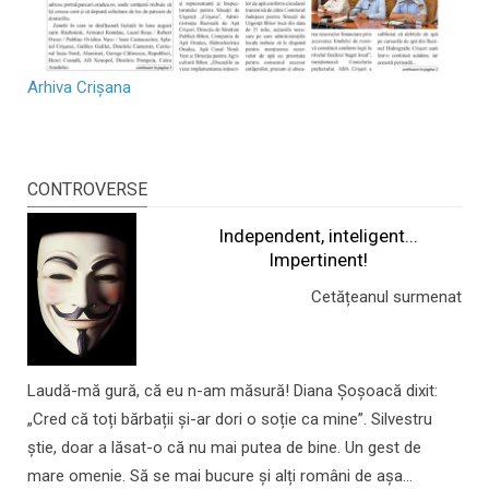
Arhiva Crișana
CONTROVERSE
Independent, inteligent...
Impertinent!
Cetățeanul surmenat
Laudă-mă gură, că eu n-am măsură! Diana Șoșoacă dixit:
„Cred că toți bărbații și-ar dori o soție ca mine”. Silvestru
știe, doar a lăsat-o că nu mai putea de bine. Un gest de
mare omenie. Să se mai bucure și alți români de așa...