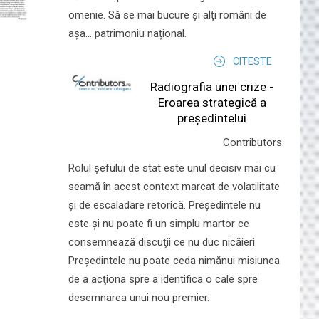
omenie. Să se mai bucure și alți români de
așa... patrimoniu național.
CITESTE
Radiografia unei crize -
Eroarea strategică a
președintelui
Contributors
Rolul şefului de stat este unul decisiv mai cu
seamă în acest context marcat de volatilitate
şi de escaladare retorică. Preşedintele nu
este şi nu poate fi un simplu martor ce
consemnează discuţii ce nu duc nicăieri.
Preşedintele nu poate ceda nimănui misiunea
de a acţiona spre a identifica o cale spre
desemnarea unui nou premier.