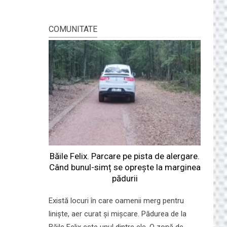
COMUNITATE
Băile Felix. Parcare pe pista de alergare.
Când bunul-simț se oprește la marginea
pădurii
Există locuri în care oamenii merg pentru
liniște, aer curat și mișcare. Pădurea de la
Băile Felix este unul dintre ele. O zonă de