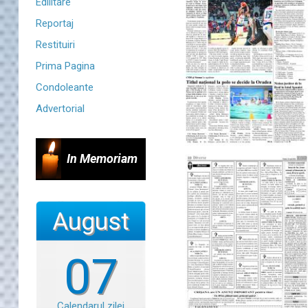
Edilitare
Reportaj
Restituiri
Prima Pagina
Condoleante
Advertorial
In Memoriam
August
07
Calendarul zilei