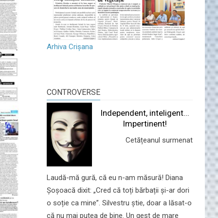
Arhiva Crișana
CONTROVERSE
Independent, inteligent...
Impertinent!
Cetățeanul surmenat
Laudă-mă gură, că eu n-am măsură! Diana
Șoșoacă dixit: „Cred că toți bărbații și-ar dori
o soție ca mine”. Silvestru știe, doar a lăsat-o
că nu mai putea de bine. Un gest de mare