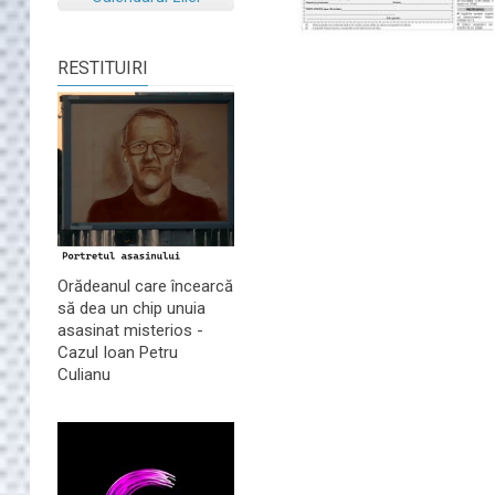
RESTITUIRI
Orădeanul care încearcă
să dea un chip unuia
asasinat misterios -
Cazul Ioan Petru
Culianu