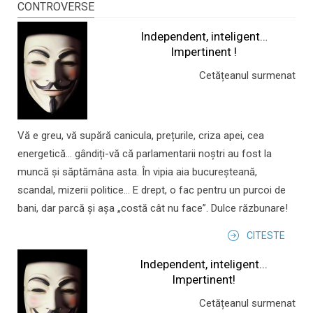
CONTROVERSE
Independent, inteligent…
Impertinent !
Cetățeanul surmenat
Vă e greu, vă supără canicula, prețurile, criza apei, cea
energetică... gândiți-vă că parlamentarii noștri au fost la
muncă și săptămâna asta. În vipia aia bucureșteană,
scandal, mizerii politice... E drept, o fac pentru un purcoi de
bani, dar parcă și așa „costă cât nu face”. Dulce răzbunare!
CITESTE
Independent, inteligent...
Impertinent!
Cetățeanul surmenat