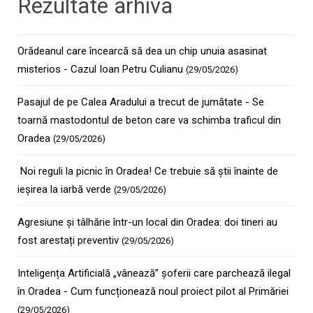
Rezultate arhiva
Orădeanul care încearcă să dea un chip unuia asasinat
misterios - Cazul Ioan Petru Culianu
(29/05/2026)
Pasajul de pe Calea Aradului a trecut de jumătate - Se
toarnă mastodontul de beton care va schimba traficul din
Oradea
(29/05/2026)
Noi reguli la picnic în Oradea! Ce trebuie să știi înainte de
ieșirea la iarbă verde
(29/05/2026)
Agresiune și tâlhărie într-un local din Oradea: doi tineri au
fost arestați preventiv
(29/05/2026)
Inteligența Artificială „vânează” șoferii care parchează ilegal
în Oradea - Cum funcționează noul proiect pilot al Primăriei
(29/05/2026)