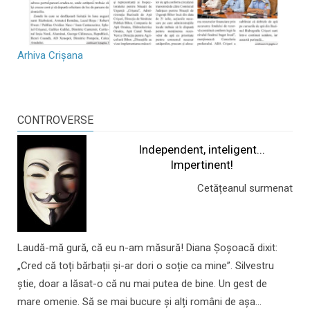
Arhiva Crișana
CONTROVERSE
Independent, inteligent...
Impertinent!
Cetățeanul surmenat
Laudă-mă gură, că eu n-am măsură! Diana Șoșoacă dixit:
„Cred că toți bărbații și-ar dori o soție ca mine”. Silvestru
știe, doar a lăsat-o că nu mai putea de bine. Un gest de
mare omenie. Să se mai bucure și alți români de așa...