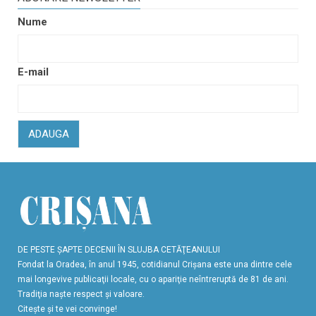
Nume
E-mail
ADAUGA
DE PESTE ŞAPTE DECENII ÎN SLUJBA CETĂŢEANULUI
Fondat la Oradea, în anul 1945, cotidianul Crişana este una dintre cele
mai longevive publicaţii locale, cu o apariţie neîntreruptă de 81 de ani.
Tradiţia naşte respect şi valoare.
Citeşte şi te vei convinge!