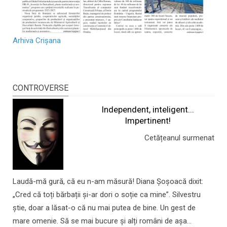
Arhiva Crișana
CONTROVERSE
Independent, inteligent...
Impertinent!
Cetățeanul surmenat
Laudă-mă gură, că eu n-am măsură! Diana Șoșoacă dixit:
„Cred că toți bărbații și-ar dori o soție ca mine”. Silvestru
știe, doar a lăsat-o că nu mai putea de bine. Un gest de
mare omenie. Să se mai bucure și alți români de așa...