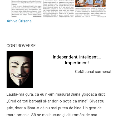
Arhiva Crișana
CONTROVERSE
Independent, inteligent...
Impertinent!
Cetățeanul surmenat
Laudă-mă gură, că eu n-am măsură! Diana Șoșoacă dixit:
„Cred că toți bărbații și-ar dori o soție ca mine”. Silvestru
știe, doar a lăsat-o că nu mai putea de bine. Un gest de
mare omenie. Să se mai bucure și alți români de așa...