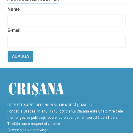
Nume
E-mail
ADAUGA
DE PESTE ŞAPTE DECENII ÎN SLUJBA CETĂŢEANULUI
Fondat la Oradea, în anul 1945, cotidianul Crişana este una dintre cele
mai longevive publicaţii locale, cu o apariţie neîntreruptă de 81 de ani.
Tradiţia naşte respect şi valoare.
Citeşte şi te vei convinge!