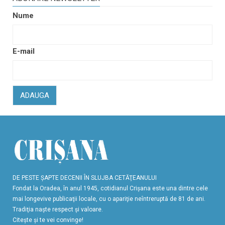
Nume
E-mail
ADAUGA
DE PESTE ŞAPTE DECENII ÎN SLUJBA CETĂŢEANULUI
Fondat la Oradea, în anul 1945, cotidianul Crişana este una dintre cele
mai longevive publicaţii locale, cu o apariţie neîntreruptă de 81 de ani.
Tradiţia naşte respect şi valoare.
Citeşte şi te vei convinge!