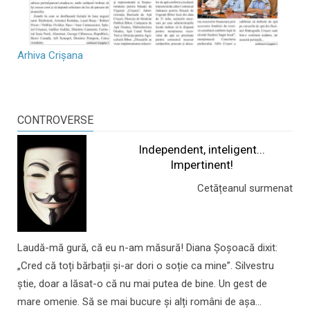
Arhiva Crișana
CONTROVERSE
Independent, inteligent...
Impertinent!
Cetățeanul surmenat
Laudă-mă gură, că eu n-am măsură! Diana Șoșoacă dixit:
„Cred că toți bărbații și-ar dori o soție ca mine”. Silvestru
știe, doar a lăsat-o că nu mai putea de bine. Un gest de
mare omenie. Să se mai bucure și alți români de așa...