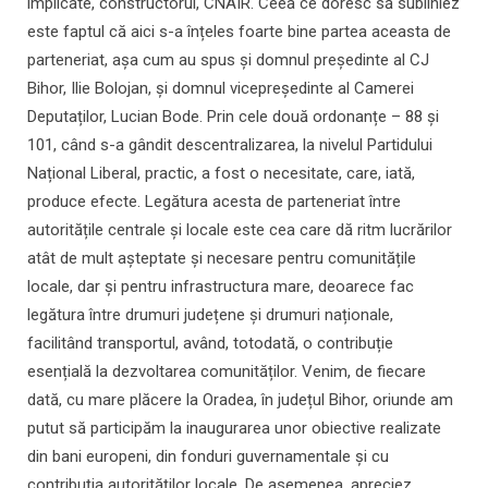
implicate, constructorul, CNAIR. Ceea ce doresc să subliniez
este faptul că aici s-a înțeles foarte bine partea aceasta de
parteneriat, așa cum au spus și domnul președinte al CJ
Bihor, Ilie Bolojan, și domnul vicepreședinte al Camerei
Deputaților, Lucian Bode. Prin cele două ordonanțe – 88 și
101, când s-a gândit descentralizarea, la nivelul Partidului
Național Liberal, practic, a fost o necesitate, care, iată,
produce efecte. Legătura acesta de parteneriat între
autoritățile centrale și locale este cea care dă ritm lucrărilor
atât de mult așteptate și necesare pentru comunitățile
locale, dar și pentru infrastructura mare, deoarece fac
legătura între drumuri județene și drumuri naționale,
facilitând transportul, având, totodată, o contribuție
esențială la dezvoltarea comunităților. Venim, de fiecare
dată, cu mare plăcere la Oradea, în județul Bihor, oriunde am
putut să participăm la inaugurarea unor obiective realizate
din bani europeni, din fonduri guvernamentale și cu
contribuția autorităților locale. De asemenea, apreciez