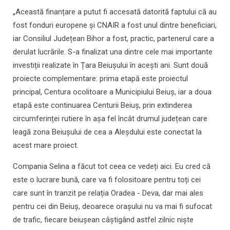
„Această finanțare a putut fi accesată datorită faptului că au
fost fonduri europene și CNAIR a fost unul dintre beneficiari,
iar Consiliul Județean Bihor a fost, practic, partenerul care a
derulat lucrările. S-a finalizat una dintre cele mai importante
investiții realizate în Țara Beiușului în acești ani. Sunt două
proiecte complementare: prima etapă este proiectul
principal, Centura ocolitoare a Municipiului Beiuș, iar a doua
etapă este continuarea Centurii Beiuș, prin extinderea
circumferinței rutiere în așa fel încât drumul județean care
leagă zona Beiușului de cea a Aleșdului este conectat la
acest mare proiect.
Compania Selina a făcut tot ceea ce vedeți aici. Eu cred că
este o lucrare bună, care va fi folositoare pentru toți cei
care sunt în tranzit pe relația Oradea - Deva, dar mai ales
pentru cei din Beiuș, deoarece orașului nu va mai fi sufocat
de trafic, fiecare beiușean câștigând astfel zilnic niște