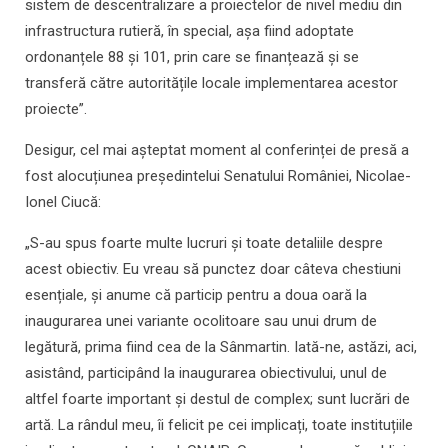
sistem de descentralizare a proiectelor de nivel mediu din
infrastructura rutieră, în special, așa fiind adoptate
ordonanțele 88 și 101, prin care se finanțează și se
transferă către autoritățile locale implementarea acestor
proiecte”.
Desigur, cel mai așteptat moment al conferinței de presă a
fost alocuțiunea președintelui Senatului României, Nicolae-
Ionel Ciucă:
„S-au spus foarte multe lucruri și toate detaliile despre
acest obiectiv. Eu vreau să punctez doar câteva chestiuni
esențiale, și anume că particip pentru a doua oară la
inaugurarea unei variante ocolitoare sau unui drum de
legătură, prima fiind cea de la Sânmartin. Iată-ne, astăzi, aci,
asistând, participând la inaugurarea obiectivului, unul de
altfel foarte important și destul de complex; sunt lucrări de
artă. La rândul meu, îi felicit pe cei implicați, toate instituțiile