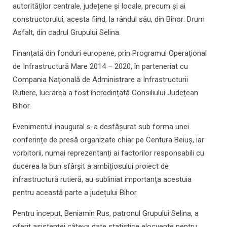
autorităților centrale, județene și locale, precum și ai
constructorului, acesta fiind, la rândul său, din Bihor: Drum
Asfalt, din cadrul Grupului Selina.
Finanțată din fonduri europene, prin Programul Operațional
de Infrastructură Mare 2014 – 2020, în parteneriat cu
Compania Națională de Administrare a Infrastructurii
Rutiere, lucrarea a fost încredințată Consiliului Județean
Bihor.
Evenimentul inaugural s-a desfășurat sub forma unei
conferințe de presă organizate chiar pe Centura Beiuș, iar
vorbitorii, numai reprezentanți ai factorilor responsabili cu
ducerea la bun sfârșit a ambițiosului proiect de
infrastructură rutieră, au subliniat importanța acestuia
pentru această parte a județului Bihor.
Pentru început, Beniamin Rus, patronul Grupului Selina, a
oferit asistenței câteva date statistice elocvente pentru