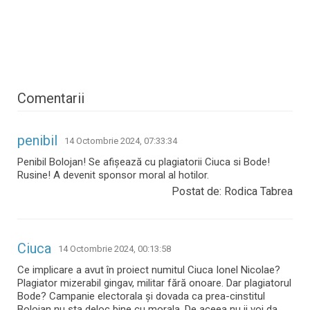
Comentarii
penibil
14 Octombrie 2024, 07:33:34
Penibil Bolojan! Se afișează cu plagiatorii Ciuca si Bode!
Rusine! A devenit sponsor moral al hotilor.
Postat de: Rodica Tabrea
Ciuca
14 Octombrie 2024, 00:13:58
Ce implicare a avut în proiect numitul Ciuca Ionel Nicolae?
Plagiator mizerabil gingav, militar fără onoare. Dar plagiatorul
Bode? Campanie electorala și dovada ca prea-cinstitul
Bolojan nu sta deloc bine cu morala. De aceea nu ii voi da