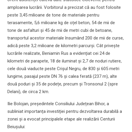
amploarea lucrării. Vorbitorul a precizat că au fost folosite
peste 3,45 milioane de tone de materiale pentru
terasamente, 5,6 milioane kg de oțel beton, 54 de mii de
tone de asfalturi și 45 de mii de metri cubi de betoane,
transportul acestor materiale însumând 200 de mii de curse,
adică peste 3,2 milioane de kilometri parcurși. Cât privește
lucrările realizate, Beniamin Rus a evidențiat cei 24 de
kilometri de parapete, 18 de iluminat și 2,7 de noduri rutiere,
cele două viaducte peste Crișul Negru, de 830 și 605 metri
lungime, pasajul peste DN 76 și calea ferată (237 m), alte
două poduri și 35 de podețe, precum și Tronsonul 2 (spre
Delani), de circa 2 km.
Ilie Bolojan, președintele Consiliului Județean Bihor, a
subliniat importanța investiției pentru dezvoltarea durabilă a
zonei și a evocat principalele etape ale realizării Centurii
Beiușului: