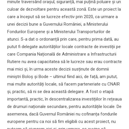
minute traversând orașul, siguranță, mai puțină poluare și un
culoar de dezvoltare pentru această zonă. Este un proiect la
care a început să se lucreze efectiv prin 2020, ca urmare a
unei decizii bune a Guvernului României, a Ministerului
Fondurilor Europene și a Ministerului Transporturilor de
atunci. S-a dat o ordonanță prin care, pentru prima dată, au
putut fi delegate autorităților locale contracte de investiții pe
care Compania Națională de Administrare a Infrastructurii
Rutiere nu avea capacitatea să le lucreze sau erau contracte
mai mici și, în urma aceste decizii susținute de domnii
miniștri Boloș și Bode – ultimul fiind aici, de față, am putut,
mai multe autorități locale, să facem parteneriate cu CNAIR
și, practic, să ni se dea această delegare. A fost o etapă
importantă, practic, în descentralizarea investițiilor în rețeaua
de drumuri naționale secundare, pentru autoritățile locale. De
asemenea, dacă Guvernul României nu cofinanța fondurile
europene pentru ca noi să fim eligibili cu acest proiect, nu