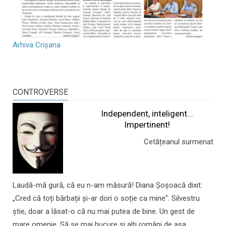
Arhiva Crișana
CONTROVERSE
Independent, inteligent...
Impertinent!
Cetățeanul surmenat
Laudă-mă gură, că eu n-am măsură! Diana Șoșoacă dixit:
„Cred că toți bărbații și-ar dori o soție ca mine”. Silvestru
știe, doar a lăsat-o că nu mai putea de bine. Un gest de
mare omenie. Să se mai bucure și alți români de așa...