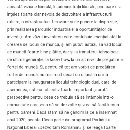
această viziune liberală, în administrații liberale, prin care s-a
înțeles foarte clar nevoia de dezvoltare a infrastructurii
rutiere, a infrastructurii feroviare și de punere la dispoziție,
prin realizarea parcurilor industriale, a oportunităților de
investiții. Am văzut investitori care contribuie esențial atât la
crearea de locuri de muncă, și am putut, astăzi, să văd locuri
de muncă foarte bine plătite, dar și la transferul tehnologiei
de ultimă generație, la know how, la un alt nivel de pregătire a
forței de muncă. Și, pentru că tot am vorbit de pregătirea
forței de muncă, nu mai mult decât cu o lună în urmă
participam la inaugurarea liceului tehnologic dual, care, de
asemenea, este un obiectiv foarte important și arată
perspectiva pentru ceea ce trebuie să se întâmple într-o
comunitate care vrea să se dezvolte și vrea să facă lucruri
pentru oameni. Dacă stăm să ne gândim la ce a însemnat
anul 2020, acesta făcea parte din programul Partidului
Național Liberal «Dezvoltăm România!» și se leagă foarte