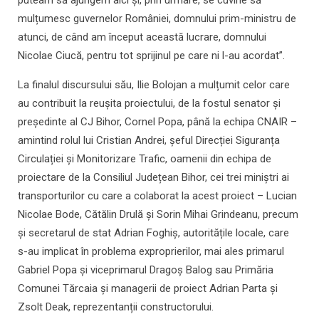
puteam să ajungem aici și, prin urmare, se cuvine să
mulțumesc guvernelor României, domnului prim-ministru de
atunci, de când am început această lucrare, domnului
Nicolae Ciucă, pentru tot sprijinul pe care ni l-au acordat”.
La finalul discursului său, Ilie Bolojan a mulțumit celor care
au contribuit la reușita proiectului, de la fostul senator și
președinte al CJ Bihor, Cornel Popa, până la echipa CNAIR –
amintind rolul lui Cristian Andrei, șeful Direcției Siguranța
Circulației și Monitorizare Trafic, oamenii din echipa de
proiectare de la Consiliul Județean Bihor, cei trei miniștri ai
transporturilor cu care a colaborat la acest proiect – Lucian
Nicolae Bode, Cătălin Drulă și Sorin Mihai Grindeanu, precum
și secretarul de stat Adrian Foghiș, autoritățile locale, care
s-au implicat în problema exproprierilor, mai ales primarul
Gabriel Popa și viceprimarul Dragoș Balog sau Primăria
Comunei Tărcaia și managerii de proiect Adrian Parta și
Zsolt Deak, reprezentanții constructorului.