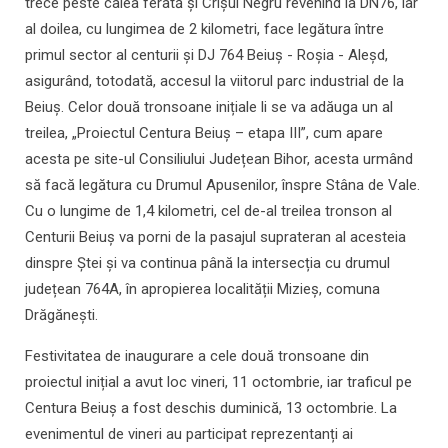
trece peste calea ferată și Crișul Negru revenind la DN76, iar
al doilea, cu lungimea de 2 kilometri, face legătura între
primul sector al centurii și DJ 764 Beiuș - Roșia - Aleșd,
asigurând, totodată, accesul la viitorul parc industrial de la
Beiuș. Celor două tronsoane inițiale li se va adăuga un al
treilea, „Proiectul Centura Beiuș – etapa III”, cum apare
acesta pe site-ul Consiliului Județean Bihor, acesta urmând
să facă legătura cu Drumul Apusenilor, înspre Stâna de Vale.
Cu o lungime de 1,4 kilometri, cel de-al treilea tronson al
Centurii Beiuș va porni de la pasajul suprateran al acesteia
dinspre Ștei și va continua până la intersecția cu drumul
județean 764A, în apropierea localității Mizieș, comuna
Drăgănești.
Festivitatea de inaugurare a cele două tronsoane din
proiectul inițial a avut loc vineri, 11 octombrie, iar traficul pe
Centura Beiuș a fost deschis duminică, 13 octombrie. La
evenimentul de vineri au participat reprezentanți ai