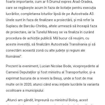
foarte importante, cum ar fi Drumul expres Arad-Oradea,
care se regăsește acum în faza de licitație pentru execuția
lucrărilor, completarea loturilor lipsă de pe Autostrada A3.
Unele sunt în faza de finalizare a proiectării, și mă refer la
Suplacu de Barcău-Chiribiș, altele urmează să înceapă faza
de proiectare, iar la Tunelul Meseș se va finaliza în curând
procedura de achiziție publică. Mă bucur că reușim, cu
aceste investiții, să finalizăm Autostrada Transilvania și să
conectăm această zonă cu alte județe și regiuni ale
României”.
Prezent la eveniment, Lucian Nicolae Bode, vicepreședinte al
Camerei Deputaților și fost ministru al Transporturilor, și-a
exprimat bucuria de a reveni la Beiuș, unde a fost de mai
multe ori în 2020, atunci când erau inițiate lucrările la varianta
ocolitoare a municipiului:
„Atunci am gândit, împreună cu ministrul Boloș, acest