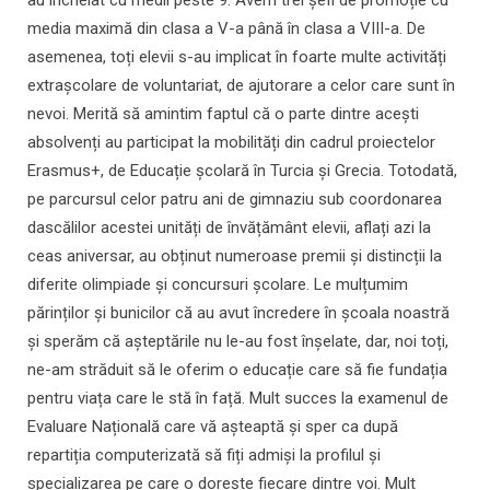
au încheiat cu medii peste 9. Avem trei șefi de promoție cu
media maximă din clasa a V-a până în clasa a VIII-a. De
asemenea, toți elevii s-au implicat în foarte multe activități
extrașcolare de voluntariat, de ajutorare a celor care sunt în
nevoi. Merită să amintim faptul că o parte dintre acești
absolvenți au participat la mobilități din cadrul proiectelor
Erasmus+, de Educație școlară în Turcia și Grecia. Totodată,
pe parcursul celor patru ani de gimnaziu sub coordonarea
dascălilor acestei unități de învățământ elevii, aflați azi la
ceas aniversar, au obținut numeroase premii și distincții la
diferite olimpiade și concursuri școlare. Le mulțumim
părinților și bunicilor că au avut încredere în școala noastră
și sperăm că așteptările nu le-au fost înșelate, dar, noi toți,
ne-am străduit să le oferim o educație care să fie fundația
pentru viața care le stă în față. Mult succes la examenul de
Evaluare Națională care vă așteaptă și sper ca după
repartiția computerizată să fiți admiși la profilul și
specializarea pe care o dorește fiecare dintre voi. Mult