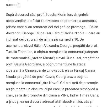
succes!”.
După discursul său, prof. Tuculia Florin Ion, dirigintele
absolvenților, a oficiat festivitatea de premiere a acestora,
printre care s-au remarcat cei trei șefi de promoție – Bălan
Alexandru George, Ciupe Isai, Fărcuț Carina Nicola – care au
încheiat cei patru ani de gimnaziu cu media 10. De
asemenea, elevul Bălan Alexandru George, pregătit de prof.
Tuculia Florin Ion, a obținut mențiune la concursul județean
de matematică „Ștefan Musta”; elevul Ciupa Isai, pregătit de
prof. Gavriș Georgiana, a obținut mențiune la etapa
județeană a Olimpiadei de Lingvistică; eleva Fărcuț Carina
Nicola, pregătită de prof. Gavriș Georgiana, a obținut
mențiune la concursul „Ars Nova”. Cei trei șefi de promoție
au ținut câte un discurs, după care, la predarea simbolică a
cheii, șefa de promoție din clasa a VII-a, Indrei Timea Oana,
a ținut și ea un discurs adresat atât absolvenților, cât și