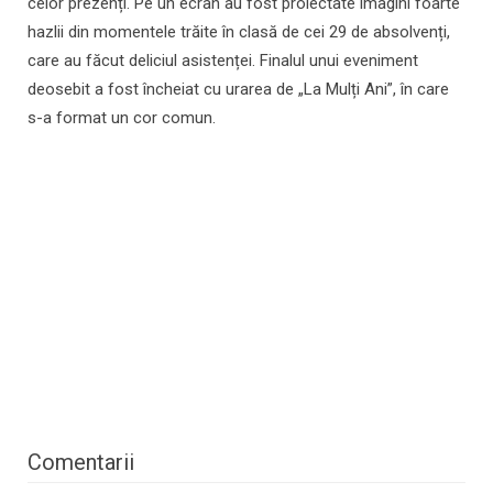
celor prezenți. Pe un ecran au fost proiectate imagini foarte
hazlii din momentele trăite în clasă de cei 29 de absolvenți,
care au făcut deliciul asistenței. Finalul unui eveniment
deosebit a fost încheiat cu urarea de „La Mulți Ani”, în care
s-a format un cor comun.
Comentarii