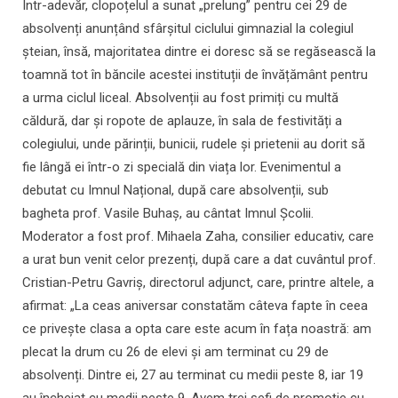
Într-adevăr, clopoțelul a sunat „prelung” pentru cei 29 de
absolvenți anunțând sfârșitul ciclului gimnazial la colegiul
șteian, însă, majoritatea dintre ei doresc să se regăsească la
toamnă tot în băncile acestei instituții de învățământ pentru
a urma ciclul liceal. Absolvenții au fost primiți cu multă
căldură, dar și ropote de aplauze, în sala de festivități a
colegiului, unde părinții, bunicii, rudele și prietenii au dorit să
fie lângă ei într-o zi specială din viața lor. Evenimentul a
debutat cu Imnul Național, după care absolvenții, sub
bagheta prof. Vasile Buhaș, au cântat Imnul Școlii.
Moderator a fost prof. Mihaela Zaha, consilier educativ, care
a urat bun venit celor prezenți, după care a dat cuvântul prof.
Cristian-Petru Gavriș, directorul adjunct, care, printre altele, a
afirmat: „La ceas aniversar constatăm câteva fapte în ceea
ce privește clasa a opta care este acum în fața noastră: am
plecat la drum cu 26 de elevi și am terminat cu 29 de
absolvenți. Dintre ei, 27 au terminat cu medii peste 8, iar 19