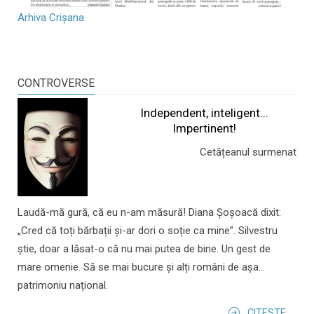
Arhiva Crișana
CONTROVERSE
Independent, inteligent...
Impertinent!
Cetățeanul surmenat
Laudă-mă gură, că eu n-am măsură! Diana Șoșoacă dixit:
„Cred că toți bărbații și-ar dori o soție ca mine”. Silvestru
știe, doar a lăsat-o că nu mai putea de bine. Un gest de
mare omenie. Să se mai bucure și alți români de așa...
patrimoniu național.
CITESTE