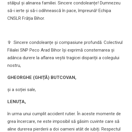
stâlpul și alinarea familiei. Sincere condoleanțe! Dumnezeu
să-i ierte și să-i odihnească în pace, împreună! Echipa
CNSLR Frăția Bihor.
✞ Sincere condoleanțe și compasiune profundă. Colectivul
Filialei SNP Peco Arad Bihor își exprimă consternarea și
adânca durere la aflarea veștii tragicei dispariții a colegului
nostru,
GHEORGHE (GHIȚĂ) BUTCOVAN,
și a soției sale,
LENUȚA,
în urma unui cumplit accident rutier. În aceste momente de
grea încercare, ne este imposibil să găsim cuvinte care să
aline durerea pierderii a doi oameni atât de iubiți. Respectul