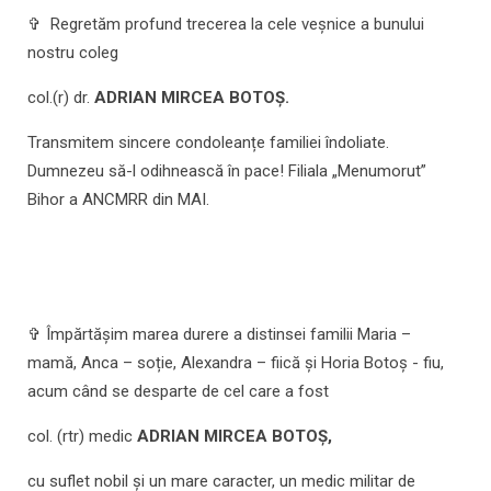
✞ Regretăm profund trecerea la cele veșnice a bunului
nostru coleg
col.(r) dr.
ADRIAN MIRCEA BOTOȘ.
Transmitem sincere condoleanțe familiei îndoliate.
Dumnezeu să-l odihnească în pace! Filiala „Menumorut”
Bihor a ANCMRR din MAI.
✞ Împărtășim marea durere a distinsei familii Maria –
mamă, Anca – soție, Alexandra – fiică și Horia Botoș - fiu,
acum când se desparte de cel care a fost
col. (rtr) medic
ADRIAN MIRCEA BOTOȘ,
cu suflet nobil și un mare caracter, un medic militar de