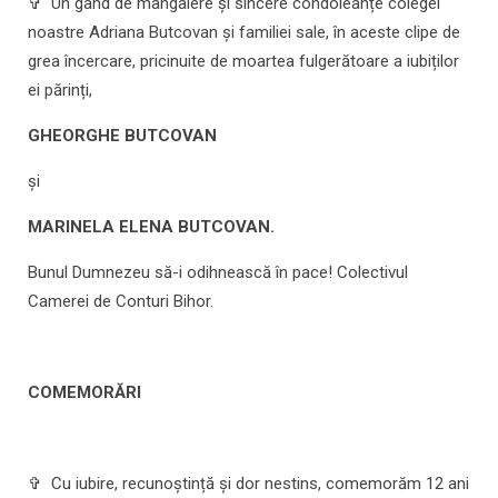
✞ Un gând de mângâiere și sincere condoleanțe colegei
noastre Adriana Butcovan și familiei sale, în aceste clipe de
grea încercare, pricinuite de moartea fulgerătoare a iubiților
ei părinți,
GHEORGHE BUTCOVAN
și
MARINELA ELENA BUTCOVAN.
Bunul Dumnezeu să-i odihnească în pace! Colectivul
Camerei de Conturi Bihor.
COMEMORĂRI
✞ Cu iubire, recunoștință și dor nestins, comemorăm 12 ani