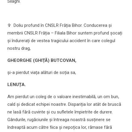
Silaghi.
✞ Doliu profund în CNSLR Frăția Bihor. Conducerea și
membrii CNSLR Frăția – Filiala Bihor suntem profund șocați
și îndurerați de vestea tragicului accident în care colegul
nostru drag,
GHEORGHE (GHIȚĂ) BUTCOVAN,
și-a pierdut viața alături de soția sa,
LENUȚA.
Am pierdut un coleg de o valoare inestimabilă, un om bun,
cald și dedicat echipei noastre. Dispariția lor atât de bruscă
ne lasă fără cuvinte și cu sufletele împietrite de durere.
Gândurile, rugăciunile și întreaga noastră susținere se
îndreaptă acum către fiica și nepoțica lor, rămase fără