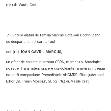
(rtr.) dr. Vasile Creț.
✞ Suntem alături de familia Mărcuș Octavian Codrin, când
se desparte de cel care a fost
col. (rtr)
IOAN GAVRIL MĂRCUȘ,
un ofițer de calitate în armata CBRN, membru al Asociației
noastre. Transmitem sincere condoleanțe familiei și întreaga
noastră compasiune. Președintele ANCMRR, filiala județeană
Bihor „Gl. Traian Moșoiu”, Gl. bg. (rtr.) dr. Vasile Creț.