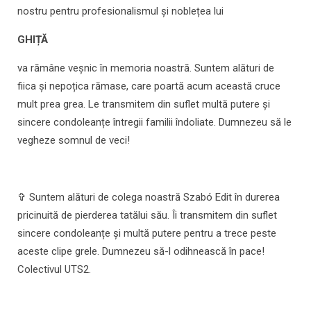
nostru pentru profesionalismul și noblețea lui
GHIȚĂ
va rămâne veșnic în memoria noastră. Suntem alături de
fiica și nepoțica rămase, care poartă acum această cruce
mult prea grea. Le transmitem din suflet multă putere și
sincere condoleanțe întregii familii îndoliate. Dumnezeu să le
vegheze somnul de veci!
✞ Suntem alături de colega noastră Szabó Edit în durerea
pricinuită de pierderea tatălui său. Îi transmitem din suflet
sincere condoleanțe și multă putere pentru a trece peste
aceste clipe grele. Dumnezeu să-l odihnească în pace!
Colectivul UTS2.