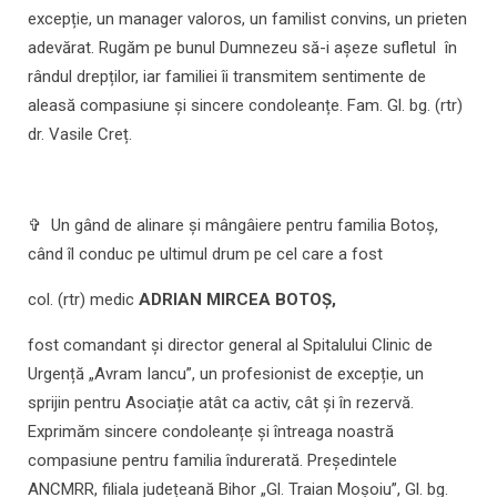
excepție, un manager valoros, un familist convins, un prieten
adevărat. Rugăm pe bunul Dumnezeu să-i așeze sufletul în
rândul drepților, iar familiei îi transmitem sentimente de
aleasă compasiune și sincere condoleanțe. Fam. Gl. bg. (rtr)
dr. Vasile Creț.
✞ Un gând de alinare și mângâiere pentru familia Botoș,
când îl conduc pe ultimul drum pe cel care a fost
col. (rtr) medic
ADRIAN MIRCEA BOTOȘ,
fost comandant și director general al Spitalului Clinic de
Urgență „Avram Iancu”, un profesionist de excepție, un
sprijin pentru Asociație atât ca activ, cât și în rezervă.
Exprimăm sincere condoleanțe și întreaga noastră
compasiune pentru familia îndurerată. Președintele
ANCMRR, filiala județeană Bihor „Gl. Traian Moșoiu”, Gl. bg.