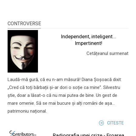
CONTROVERSE
Independent, inteligent...
Impertinent!
Cetățeanul surmenat
Laudă-mă gură, că eu n-am măsură! Diana Șoșoacă dixit:
„Cred că toți bărbații și-ar dori o soție ca mine”. Silvestru
știe, doar a lăsat-o că nu mai putea de bine. Un gest de
mare omenie. Să se mai bucure și alți români de așa...
patrimoniu național.
CITESTE
Radiografia unei crize - Eroarea