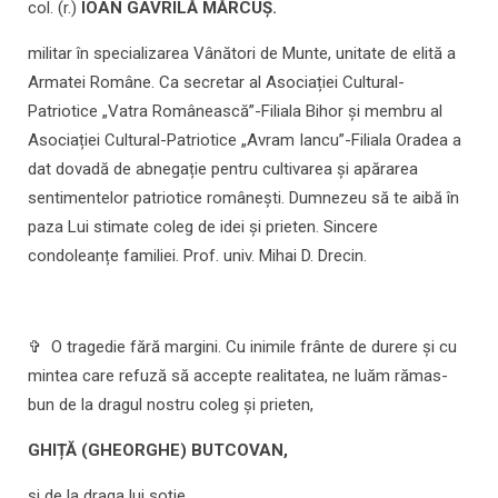
col. (r.)
IOAN GAVRILĂ MĂRCUȘ.
militar în specializarea Vânători de Munte, unitate de elită a
Armatei Române. Ca secretar al Asociației Cultural-
Patriotice „Vatra Românească”-Filiala Bihor și membru al
Asociației Cultural-Patriotice „Avram Iancu”-Filiala Oradea a
dat dovadă de abnegație pentru cultivarea și apărarea
sentimentelor patriotice românești. Dumnezeu să te aibă în
paza Lui stimate coleg de idei și prieten. Sincere
condoleanțe familiei. Prof. univ. Mihai D. Drecin.
✞ O tragedie fără margini. Cu inimile frânte de durere și cu
mintea care refuză să accepte realitatea, ne luăm rămas-
bun de la dragul nostru coleg și prieten,
GHIȚĂ (GHEORGHE) BUTCOVAN,
și de la draga lui soție,