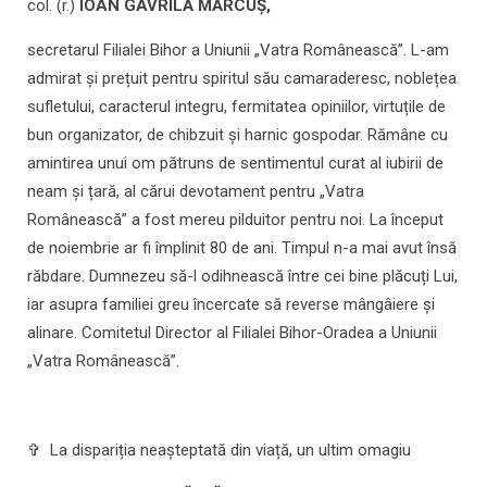
col. (r.)
IOAN GAVRILĂ MĂRCUȘ,
secretarul Filialei Bihor a Uniunii „Vatra Românească”. L-am
admirat și prețuit pentru spiritul său camaraderesc, noblețea
sufletului, caracterul integru, fermitatea opiniilor, virtuțile de
bun organizator, de chibzuit și harnic gospodar. Rămâne cu
amintirea unui om pătruns de sentimentul curat al iubirii de
neam și țară, al cărui devotament pentru „Vatra
Românească” a fost mereu pilduitor pentru noi. La început
de noiembrie ar fi împlinit 80 de ani. Timpul n-a mai avut însă
răbdare. Dumnezeu să-l odihnească între cei bine plăcuți Lui,
iar asupra familiei greu încercate să reverse mângâiere și
alinare. Comitetul Director al Filialei Bihor-Oradea a Uniunii
„Vatra Românească”.
✞ La dispariția neașteptată din viață, un ultim omagiu